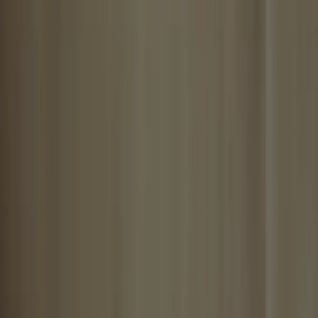
Atualizado em
18 de abril de 2026
Compartilhar
Produtos de Destaque
1
Cooktop por Indução Electrolux IE80P 4 zonas
e Painel Touch Preto 220V
9,4
Ver Preço na Amazon
Ver Preço no Mercado
Livre
2