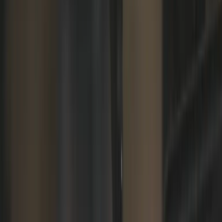
Análise dos Melhores
Fogões
Electrolux
1
.
Cooktop por Indução Electrolux IE80P 4
zonas e Painel Touch Preto 220V
9,4
/ 10
1
Preço Médio Estimado
R$
3000
Comprar na Amazon
Comprar no Mercado Livre
Pontos Fortes
•
Eficiente
•
Controle da Temperatura Preciso