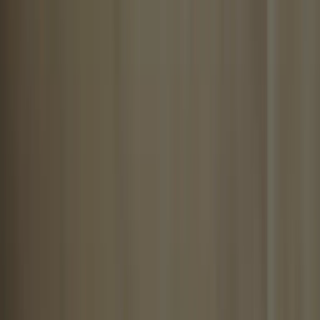
Fogão Electrolux FE4DC 4 Bocas Experience
com PerfectCook360 Prata
9,4
Ver Preço na Amazon
Ver Preço no Mercado
Livre
3
Fogão Electrolux 4 bocas Efficient com