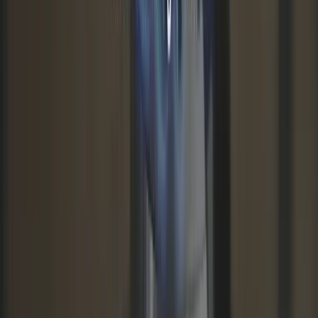
5
.
Cooktop por Indução IE60P Electrolux 4
zonas e Painel Touch Preto 220V
9,2
/ 10
5
Preço Médio Estimado
R$
3000
Comprar na Amazon
Comprar no Mercado Livre
Pontos Fortes
•
Cozimento Rápido e Eficiente
•
Segurança
•
Limpeza Facil
•
Controle preciso da Temperatura
•
Eficiência Energética