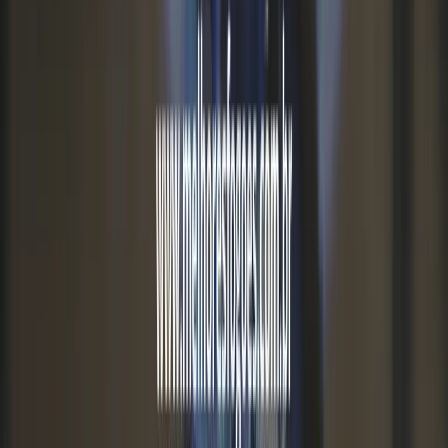
9,9
Custo-benefício
8,5
Funções extras
7,7
Especificações Técnicas Completas
Tipo de Mesa
Mesa de Vidro
Peso
29,3 kg
Material das Trempes
Aço Esmaltado
Capacidade do Forno
72.6 L
Com luz no forno
Sim
Quantidade de bocas
4 Bocas
Tipo de alimentação
Gás, Gás de Cozinha, Gás
Natural
Voltagem
110V, 220V, Bivolt
Dimensões
Altura: 62,3 cm; Largura: 52,3 cm;
Profundidade: 57,5 cm. Sendo que nicho deve
possuir uma distância da parede 5,5 cm conforme
mostra a terceira foto ilustrativa.
Cor
Preto
Ver mais sobre este produto