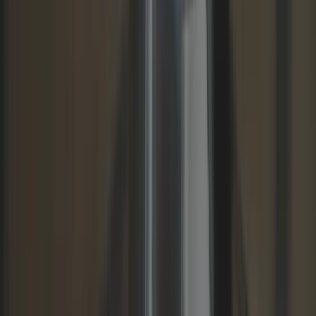
Pontos Fracos
•
Requer Circuito Próprio, Fiação adequada e
Disjuntor Exclusivo
Análise Geral de Performance
Potência das bocas
10,0
Material e durabilidade
9,2
Facilidade de limpeza
7,1
Custo-benefício
9,7
Funções extras
10,0
Especificações Técnicas Completas
Tipo de Mesa
Mesa de Vidro