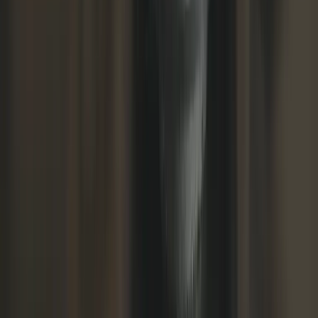
9,1
Custo-benefício
9,2
Funções extras
7,2
Especificações Técnicas Completas
Tipo de Mesa
Mesa de Vidro
Peso
34,2 kg
Material das Trempes
Aço Inoxidável, Aço Fosco
Capacidade do Forno
108,9 L, oferecendo mais
espaço para suas receitas.
Com luz no forno
Sim
Quantidade de bocas
5 Bocas
Tipo de alimentação
Gás de Cozinha, Gás Natural,
Gás Natural e de Cozinha
Voltagem
110V, 220V, Bivolt
Dimensões
96,5 x 76,2 x 65,2 cm
Cor
Preto
Ver mais sobre este produto