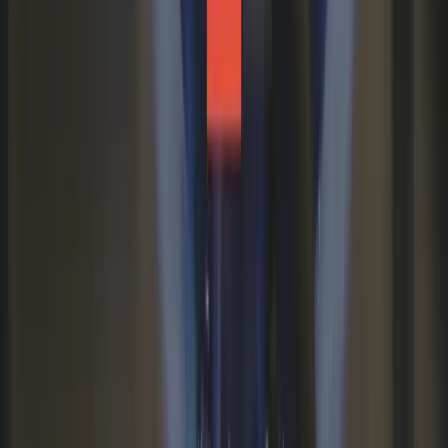
Comprar no Mercado Livre
Pontos Fortes
•
Design moderno e elegante
•
Tecnologia avançada
•
Praticidade e funcionalidade
•
Seguro
•
Eficiência Energética
Pontos Fracos
•
Modelo sem Grill
Análise Geral de Performance
Potência das bocas
9,9
Material e durabilidade
10,0
Facilidade de limpeza