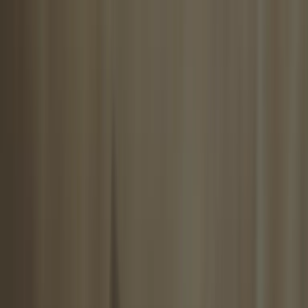
Cooktop por Indução IE60P Electrolux 4 zonas
e Painel Touch Preto 220V
9,2
Ver Preço na Amazon
Ver Preço no Mercado
Livre
6