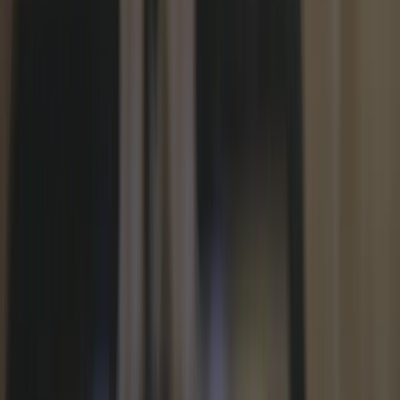
Fogão Electrolux 5 Bocas Experience com
PerfectCook360 Prata Duplo Forno FE5DC
8,4
Ver Preço na Amazon
Ver Preço no Mercado
Livre
10
Fogão de Embutir 5 bocas Electrolux Cinza
Experience com Mesa de Vidro,
PerfectCook360 e VaporBake FE5EC
8,4