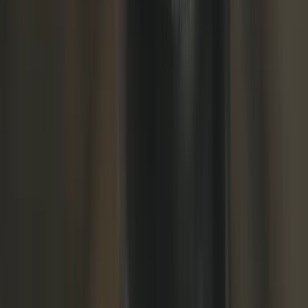
7
.
Cooktop Dominó Electrolux 2
Queimadores IC30 preto 220V
8,8
/ 10
7
Preço Médio Estimado
R$
2000
Comprar na Amazon
Comprar no Mercado Livre
Pontos Fortes
•
Eficiência no Cozimento
•
Painel digital com Slider Control
•
Fácil Limpeza
•
Função Unicook
•
14 níveis de potência