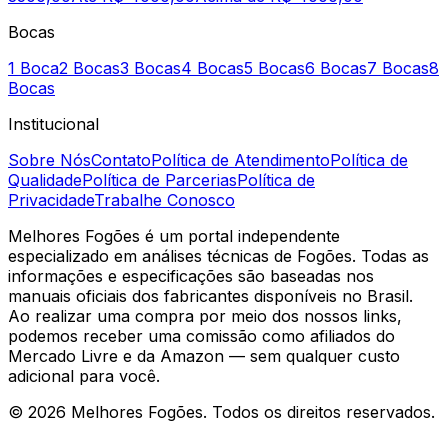
Bocas
1 Boca
2 Bocas
3 Bocas
4 Bocas
5 Bocas
6 Bocas
7 Bocas
8
Bocas
Institucional
Sobre Nós
Contato
Política de Atendimento
Política de
Qualidade
Política de Parcerias
Política de
Privacidade
Trabalhe Conosco
Melhores Fogões é um portal independente
especializado em análises técnicas de Fogões. Todas as
informações e especificações são baseadas nos
manuais oficiais dos fabricantes disponíveis no Brasil.
Ao realizar uma compra por meio dos nossos links,
podemos receber uma comissão como afiliados do
Mercado Livre e da Amazon — sem qualquer custo
adicional para você.
©
2026
Melhores Fogões. Todos os direitos reservados.