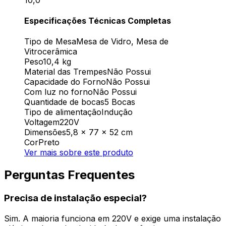
Especificações Técnicas Completas
Tipo de Mesa
Mesa de Vidro, Mesa de
Vitrocerâmica
Peso
10,4 kg
Material das Trempes
Não Possui
Capacidade do Forno
Não Possui
Com luz no forno
Não Possui
Quantidade de bocas
5 Bocas
Tipo de alimentação
Indução
Voltagem
220V
Dimensões
5,8 x 77 x 52 cm
Cor
Preto
Ver mais sobre este produto
Perguntas Frequentes
Precisa de instalação especial?
Sim. A maioria funciona em 220V e exige uma instalação