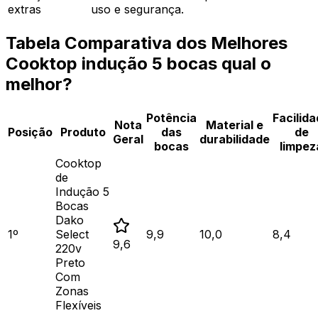
extras
uso e segurança.
Tabela Comparativa dos Melhores
Cooktop indução 5 bocas qual o
melhor?
Potência
Facilid
Nota
Material e
Posição
Produto
das
de
Geral
durabilidade
bocas
limpez
Cooktop
de
Indução 5
Bocas
Dako
1
º
Select
9,9
10,0
8,4
9,6
220v
Preto
Com
Zonas
Flexíveis