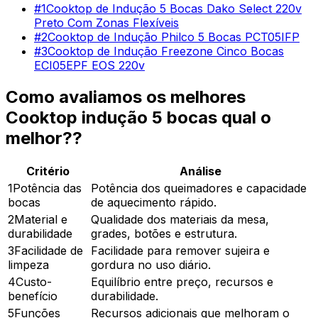
#
1
Cooktop de Indução 5 Bocas Dako Select 220v
Preto Com Zonas Flexíveis
#
2
Cooktop de Indução Philco 5 Bocas PCT05IFP
#
3
Cooktop de Indução Freezone Cinco Bocas
ECI05EPF EOS 220v
Como avaliamos os melhores
Cooktop indução 5 bocas qual o
melhor?
?
Critério
Análise
1
Potência das
Potência dos queimadores e capacidade
bocas
de aquecimento rápido.
2
Material e
Qualidade dos materiais da mesa,
durabilidade
grades, botões e estrutura.
3
Facilidade de
Facilidade para remover sujeira e
limpeza
gordura no uso diário.
4
Custo-
Equilíbrio entre preço, recursos e
benefício
durabilidade.
5
Funções
Recursos adicionais que melhoram o