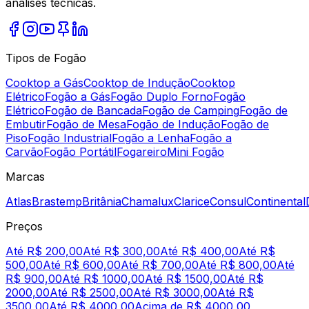
análises técnicas.
Tipos de Fogão
Cooktop a Gás
Cooktop de Indução
Cooktop
Elétrico
Fogão a Gás
Fogão Duplo Forno
Fogão
Elétrico
Fogão de Bancada
Fogão de Camping
Fogão de
Embutir
Fogão de Mesa
Fogão de Indução
Fogão de
Piso
Fogão Industrial
Fogão a Lenha
Fogão a
Carvão
Fogão Portátil
Fogareiro
Mini Fogão
Marcas
Atlas
Brastemp
Britânia
Chamalux
Clarice
Consul
Continental
Preços
Até R$ 200,00
Até R$ 300,00
Até R$ 400,00
Até R$
500,00
Até R$ 600,00
Até R$ 700,00
Até R$ 800,00
Até
R$ 900,00
Até R$ 1000,00
Até R$ 1500,00
Até R$
2000,00
Até R$ 2500,00
Até R$ 3000,00
Até R$
3500,00
Até R$ 4000,00
Acima de R$ 4000,00