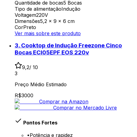
Quantidade de bocas
5 Bocas
Tipo de alimentação
Indução
Voltagem
220V
Dimensões
‎5,2 x 9 x 6 cm
Cor
Preto
Ver mais sobre este produto
3
.
Cooktop de Indução Freezone Cinco
Bocas ECI05EPF EOS 220v
9,2
/ 10
3
Preço Médio Estimado
R$
3000
Comprar na Amazon
Comprar no Mercado Livre
Pontos Fortes
•
Potência e rapidez