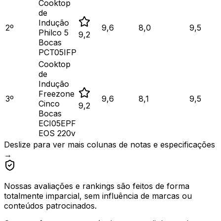
Cooktop
de
Indução
2
º
9,6
8,0
9,5
Philco 5
9,2
Bocas
PCT05IFP
Cooktop
de
Indução
Freezone
3
º
9,6
8,1
9,5
Cinco
9,2
Bocas
ECI05EPF
EOS 220v
Deslize para ver mais colunas de notas e especificações
→
Nossas avaliações e rankings são feitos de forma
totalmente imparcial, sem influência de marcas ou
conteúdos patrocinados.