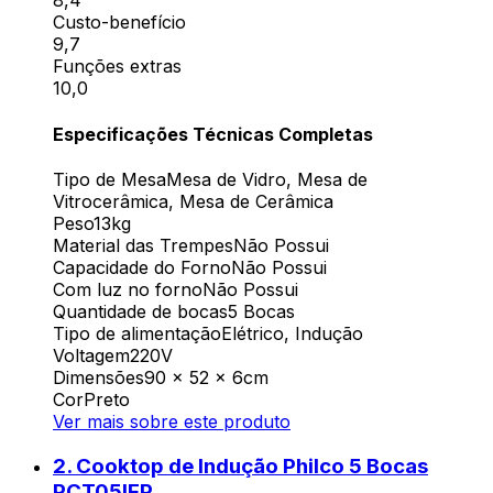
8,4
Custo-benefício
9,7
Funções extras
10,0
Especificações Técnicas Completas
Tipo de Mesa
Mesa de Vidro, Mesa de
Vitrocerâmica, Mesa de Cerâmica
Peso
13kg
Material das Trempes
Não Possui
Capacidade do Forno
Não Possui
Com luz no forno
Não Possui
Quantidade de bocas
5 Bocas
Tipo de alimentação
Elétrico, Indução
Voltagem
220V
Dimensões
90 x 52 x 6cm
Cor
Preto
Ver mais sobre este produto
2
.
Cooktop de Indução Philco 5 Bocas
PCT05IFP