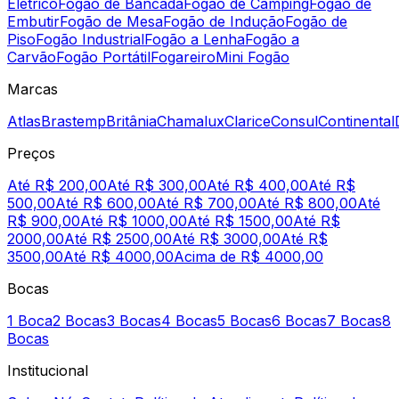
Elétrico
Fogão de Bancada
Fogão de Camping
Fogão de
Embutir
Fogão de Mesa
Fogão de Indução
Fogão de
Piso
Fogão Industrial
Fogão a Lenha
Fogão a
Carvão
Fogão Portátil
Fogareiro
Mini Fogão
Marcas
Atlas
Brastemp
Britânia
Chamalux
Clarice
Consul
Continental
Preços
Até R$ 200,00
Até R$ 300,00
Até R$ 400,00
Até R$
500,00
Até R$ 600,00
Até R$ 700,00
Até R$ 800,00
Até
R$ 900,00
Até R$ 1000,00
Até R$ 1500,00
Até R$
2000,00
Até R$ 2500,00
Até R$ 3000,00
Até R$
3500,00
Até R$ 4000,00
Acima de R$ 4000,00
Bocas
1 Boca
2 Bocas
3 Bocas
4 Bocas
5 Bocas
6 Bocas
7 Bocas
8
Bocas
Institucional