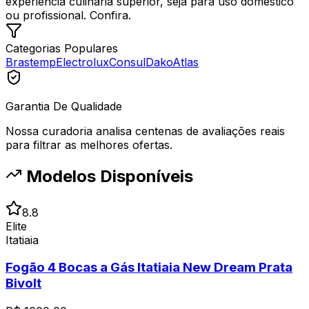
experiência culinária superior, seja para uso doméstico
ou profissional. Confira.
Categorias Populares
Brastemp
Electrolux
Consul
Dako
Atlas
Garantia De Qualidade
Nossa curadoria analisa centenas de avaliações reais
para filtrar as melhores ofertas.
Modelos Disponíveis
8.8
Elite
Itatiaia
Fogão 4 Bocas a Gás Itatiaia New Dream Prata
Bivolt