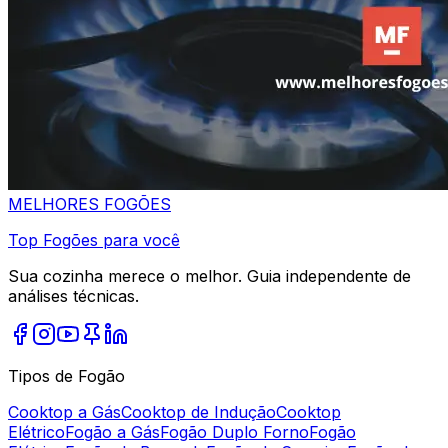
MELHORES
FOGÕES
Top Fogões para você
Sua cozinha merece o melhor. Guia independente de
análises técnicas.
Tipos de Fogão
Cooktop a Gás
Cooktop de Indução
Cooktop
Elétrico
Fogão a Gás
Fogão Duplo Forno
Fogão