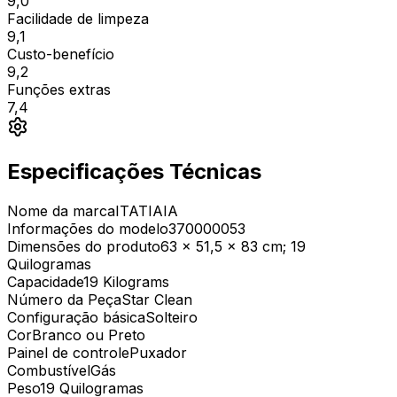
9,0
Facilidade de limpeza
9,1
Custo-benefício
9,2
Funções extras
7,4
Especificações Técnicas
Nome da marca
‎ITATIAIA
Informações do modelo
‎370000053
Dimensões do produto
‎63 x 51,5 x 83 cm; 19
Quilogramas
Capacidade
‎19 Kilograms
Número da Peça
‎Star Clean
Configuração básica
‎Solteiro
Cor
‎Branco ou Preto
Painel de controle
‎Puxador
Combustível
‎Gás
Peso
‎19 Quilogramas