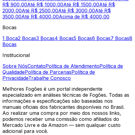
R$ 900,00
Até R$ 1000,00
Até R$ 1500,00
Até R$
2000,00
Até R$ 2500,00
Até R$ 3000,00
Até R$
3500,00
Até R$ 4000,00
Acima de R$ 4000,00
Bocas
1 Boca
2 Bocas
3 Bocas
4 Bocas
5 Bocas
6 Bocas
7 Bocas
8
Bocas
Institucional
Sobre Nós
Contato
Política de Atendimento
Política de
Qualidade
Política de Parcerias
Política de
Privacidade
Trabalhe Conosco
Melhores Fogões é um portal independente
especializado em análises técnicas de Fogões. Todas as
informações e especificações são baseadas nos
manuais oficiais dos fabricantes disponíveis no Brasil.
Ao realizar uma compra por meio dos nossos links,
podemos receber uma comissão como afiliados do
Mercado Livre e da Amazon — sem qualquer custo
adicional para você.