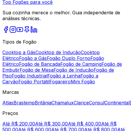
Top Fogões para você
Sua cozinha merece o melhor. Guia independente de
análises técnicas.
Tipos de Fogão
Cooktop a Gás
Cooktop de Indução
Cooktop
Elétrico
Fogão a Gás
Fogão Duplo Forno
Fogão
Elétrico
Fogão de Bancada
Fogão de Camping
Fogão de
Embutir
Fogão de Mesa
Fogão de Indução
Fogão de
Piso
Fogão Industrial
Fogão a Lenha
Fogão a
Carvão
Fogão Portátil
Fogareiro
Mini Fogão
Marcas
Atlas
Brastemp
Britânia
Chamalux
Clarice
Consul
Continental
Preços
Até R$ 200,00
Até R$ 300,00
Até R$ 400,00
Até R$
500,00
Até R$ 600,00
Até R$ 700,00
Até R$ 800,00
Até