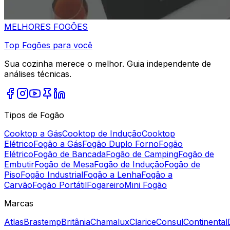
MELHORES
FOGÕES
Top Fogões para você
Sua cozinha merece o melhor. Guia independente de
análises técnicas.
Tipos de Fogão
Cooktop a Gás
Cooktop de Indução
Cooktop
Elétrico
Fogão a Gás
Fogão Duplo Forno
Fogão
Elétrico
Fogão de Bancada
Fogão de Camping
Fogão de
Embutir
Fogão de Mesa
Fogão de Indução
Fogão de
Piso
Fogão Industrial
Fogão a Lenha
Fogão a
Carvão
Fogão Portátil
Fogareiro
Mini Fogão
Marcas
Atlas
Brastemp
Britânia
Chamalux
Clarice
Consul
Continental