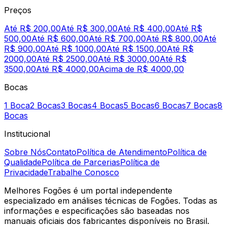
Preços
Até R$ 200,00
Até R$ 300,00
Até R$ 400,00
Até R$
500,00
Até R$ 600,00
Até R$ 700,00
Até R$ 800,00
Até
R$ 900,00
Até R$ 1000,00
Até R$ 1500,00
Até R$
2000,00
Até R$ 2500,00
Até R$ 3000,00
Até R$
3500,00
Até R$ 4000,00
Acima de R$ 4000,00
Bocas
1 Boca
2 Bocas
3 Bocas
4 Bocas
5 Bocas
6 Bocas
7 Bocas
8
Bocas
Institucional
Sobre Nós
Contato
Política de Atendimento
Política de
Qualidade
Política de Parcerias
Política de
Privacidade
Trabalhe Conosco
Melhores Fogões é um portal independente
especializado em análises técnicas de Fogões. Todas as
informações e especificações são baseadas nos
manuais oficiais dos fabricantes disponíveis no Brasil.