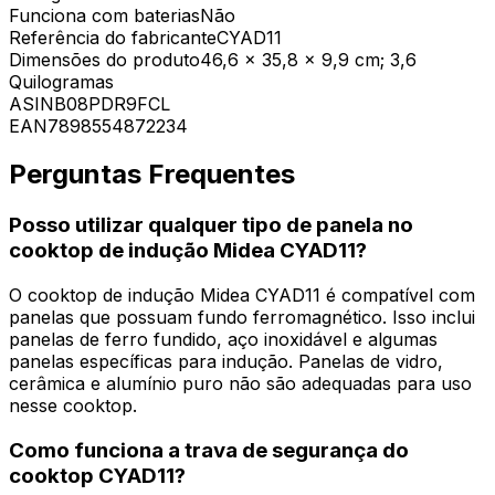
Funciona com baterias
‎Não
Referência do fabricante
‎CYAD11
Dimensões do produto
‎46,6 x 35,8 x 9,9 cm; 3,6
Quilogramas
ASIN
‎B08PDR9FCL
EAN
‎7898554872234
Perguntas Frequentes
Posso utilizar qualquer tipo de panela no
cooktop de indução Midea CYAD11?
O cooktop de indução Midea CYAD11 é compatível com
panelas que possuam fundo ferromagnético. Isso inclui
panelas de ferro fundido, aço inoxidável e algumas
panelas específicas para indução. Panelas de vidro,
cerâmica e alumínio puro não são adequadas para uso
nesse cooktop.
Como funciona a trava de segurança do
cooktop CYAD11?