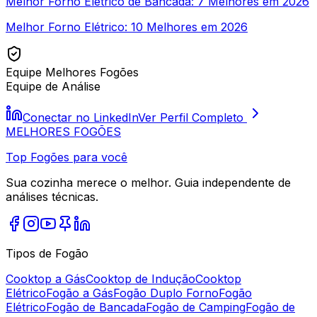
Melhor Forno Elétrico de Bancada: 7 Melhores em 2026
Melhor Forno Elétrico: 10 Melhores em 2026
Equipe Melhores Fogões
Equipe de Análise
Conectar no LinkedIn
Ver Perfil Completo
MELHORES
FOGÕES
Top Fogões para você
Sua cozinha merece o melhor. Guia independente de
análises técnicas.
Tipos de Fogão
Cooktop a Gás
Cooktop de Indução
Cooktop
Elétrico
Fogão a Gás
Fogão Duplo Forno
Fogão
Elétrico
Fogão de Bancada
Fogão de Camping
Fogão de