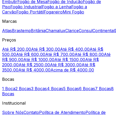
Embutir
Fogão de Mesa
Fogão de Indução
Fogão de
Piso
Fogão Industrial
Fogão a Lenha
Fogão a
Carvão
Fogão Portátil
Fogareiro
Mini Fogão
Marcas
Atlas
Brastemp
Britânia
Chamalux
Clarice
Consul
Continental
Preços
Até R$ 200,00
Até R$ 300,00
Até R$ 400,00
Até R$
500,00
Até R$ 600,00
Até R$ 700,00
Até R$ 800,00
Até
R$ 900,00
Até R$ 1000,00
Até R$ 1500,00
Até R$
2000,00
Até R$ 2500,00
Até R$ 3000,00
Até R$
3500,00
Até R$ 4000,00
Acima de R$ 4000,00
Bocas
1 Boca
2 Bocas
3 Bocas
4 Bocas
5 Bocas
6 Bocas
7 Bocas
8
Bocas
Institucional
Sobre Nós
Contato
Política de Atendimento
Política de