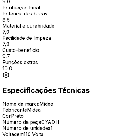
9,0
Pontuação Final
Potência das bocas
9,5
Material e durabilidade
7,9
Facilidade de limpeza
7,9
Custo-benefício
9,7
Funções extras
10,0
Especificações Técnicas
Nome da marca
‎Midea
Fabricante
‎Midea
Cor
‎Preto
Número da peça
‎CYAD11
Número de unidades
‎1
Voltagem
‎110 Volts