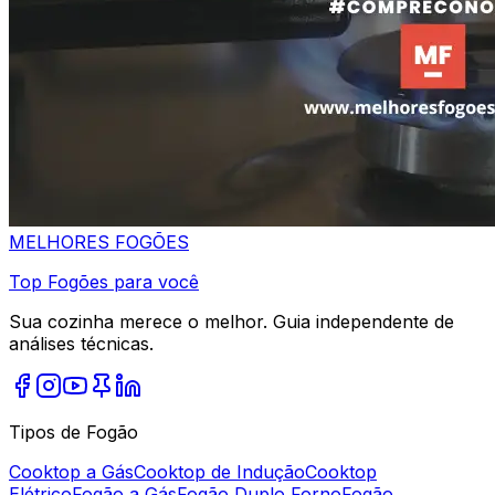
MELHORES
FOGÕES
Top Fogões para você
Sua cozinha merece o melhor. Guia independente de
análises técnicas.
Tipos de Fogão
Cooktop a Gás
Cooktop de Indução
Cooktop
Elétrico
Fogão a Gás
Fogão Duplo Forno
Fogão