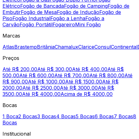
Elétrico
Fogão de Bancada
Fogão de Camping
Fogão de
Embutir
Fogão de Mesa
Fogão de Indução
Fogão de
Piso
Fogão Industrial
Fogão a Lenha
Fogão a
Carvão
Fogão Portátil
Fogareiro
Mini Fogão
Marcas
Atlas
Brastemp
Britânia
Chamalux
Clarice
Consul
Continental
Preços
Até R$ 200,00
Até R$ 300,00
Até R$ 400,00
Até R$
500,00
Até R$ 600,00
Até R$ 700,00
Até R$ 800,00
Até
R$ 900,00
Até R$ 1000,00
Até R$ 1500,00
Até R$
2000,00
Até R$ 2500,00
Até R$ 3000,00
Até R$
3500,00
Até R$ 4000,00
Acima de R$ 4000,00
Bocas
1 Boca
2 Bocas
3 Bocas
4 Bocas
5 Bocas
6 Bocas
7 Bocas
8
Bocas
Institucional