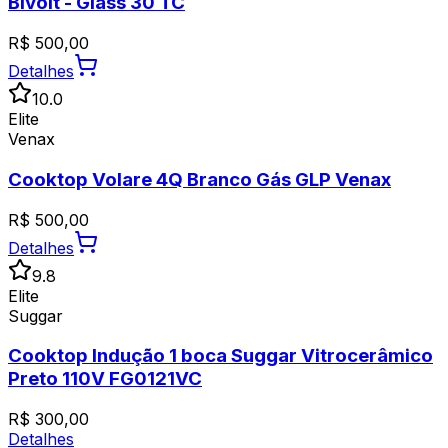
Bivolt - Glass 30 TC
R$
500,00
Detalhes
10.0
Elite
Venax
Cooktop Volare 4Q Branco Gás GLP Venax
R$
500,00
Detalhes
9.8
Elite
Suggar
Cooktop Indução 1 boca Suggar Vitrocerâmico
Preto 110V FG0121VC
R$
300,00
Detalhes