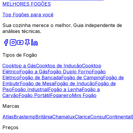
MELHORES
FOGÕES
Top Fogões para você
Sua cozinha merece o melhor. Guia independente de
análises técnicas.
Tipos de Fogão
Cooktop a Gás
Cooktop de Indução
Cooktop
Elétrico
Fogão a Gás
Fogão Duplo Forno
Fogão
Elétrico
Fogão de Bancada
Fogão de Camping
Fogão de
Embutir
Fogão de Mesa
Fogão de Indução
Fogão de
Piso
Fogão Industrial
Fogão a Lenha
Fogão a
Carvão
Fogão Portátil
Fogareiro
Mini Fogão
Marcas
Atlas
Brastemp
Britânia
Chamalux
Clarice
Consul
Continental
Preços