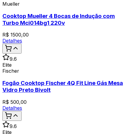
Mueller
Cooktop Mueller 4 Bocas de Indução com
Turbo Mci014bg1 220v
R$
1500,00
Detalhes
9.6
Elite
Fischer
Fogão Cooktop Fischer 4Q Fit Line Gás Mesa
Vidro Preto Bivolt
R$
500,00
Detalhes
9.6
Elite