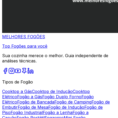
MELHORES
FOGÕES
Top Fogões para você
Sua cozinha merece o melhor. Guia independente de
análises técnicas.
Tipos de Fogão
Cooktop a Gás
Cooktop de Indução
Cooktop
Elétrico
Fogão a Gás
Fogão Duplo Forno
Fogão
Elétrico
Fogão de Bancada
Fogão de Camping
Fogão de
Embutir
Fogão de Mesa
Fogão de Indução
Fogão de
Piso
Fogão Industrial
Fogão a Lenha
Fogão a
Carvão
Fogão Portátil
Fogareiro
Mini Fogão