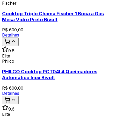
Fischer
Cooktop Triplo Chama Fischer 1 Boca a Gás
Mesa Vidro Preto Bivolt
R$
600,00
Detalhes
9.8
Elite
Philco
PHILCO Cooktop PCT04I 4 Queimadores
Automático Inox Bivolt
R$
600,00
Detalhes
9.6
Elite