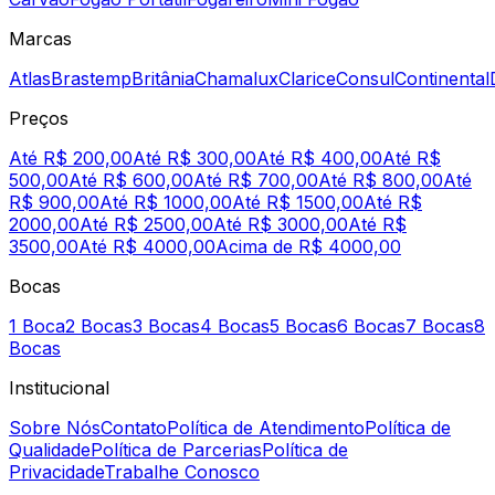
Marcas
Atlas
Brastemp
Britânia
Chamalux
Clarice
Consul
Continental
Preços
Até R$ 200,00
Até R$ 300,00
Até R$ 400,00
Até R$
500,00
Até R$ 600,00
Até R$ 700,00
Até R$ 800,00
Até
R$ 900,00
Até R$ 1000,00
Até R$ 1500,00
Até R$
2000,00
Até R$ 2500,00
Até R$ 3000,00
Até R$
3500,00
Até R$ 4000,00
Acima de R$ 4000,00
Bocas
1 Boca
2 Bocas
3 Bocas
4 Bocas
5 Bocas
6 Bocas
7 Bocas
8
Bocas
Institucional
Sobre Nós
Contato
Política de Atendimento
Política de
Qualidade
Política de Parcerias
Política de
Privacidade
Trabalhe Conosco