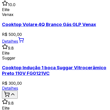
10.0
Elite
Venax
Cooktop Volare 4Q Branco Gás GLP Venax
R$
500,00
Detalhes
9.8
Elite
Suggar
Cooktop Indução 1 boca Suggar Vitrocerâmico
Preto 110V FG0121VC
R$
300,00
Detalhes
9.8
Elite