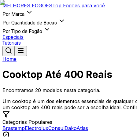
MELHORES
FOGÕES
Top Fogões para você
Por Marca
Por Quantidade de Bocas
Por Tipo de Fogão
Especiais
Tutoriais
Home
Cooktop Até 400 Reais
Encontramos
20
modelos nesta categoria.
Um cooktop é um dos elementos essenciais de qualquer 
um cooktop até 400 reais pode ser a escolha ideal. Confir
Categorias Populares
Brastemp
Electrolux
Consul
Dako
Atlas