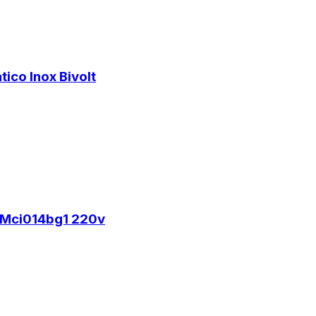
co Inox Bivolt
 Mci014bg1 220v