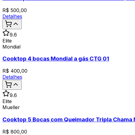
R$
500,00
Detalhes
9.6
Elite
Mondial
Cooktop 4 bocas Mondial a gás CTG 01
R$
400,00
Detalhes
9.6
Elite
Mueller
Cooktop 5 Bocas com Queimador Tripla Chama M
R$
800,00