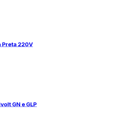
a Preta 220V
volt GN e GLP