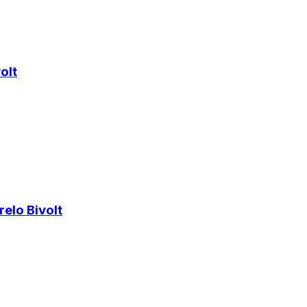
olt
elo Bivolt