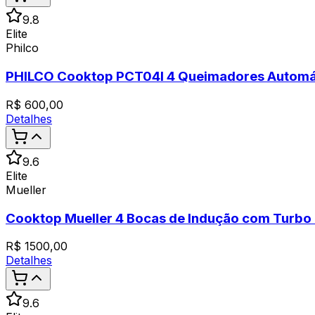
9.8
Elite
Philco
PHILCO Cooktop PCT04I 4 Queimadores Automáti
R$
600,00
Detalhes
9.6
Elite
Mueller
Cooktop Mueller 4 Bocas de Indução com Turbo
R$
1500,00
Detalhes
9.6