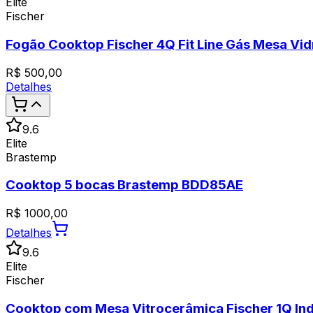
Elite
Fischer
Fogão Cooktop Fischer 4Q Fit Line Gás Mesa Vidr
R$
500,00
Detalhes
9.6
Elite
Brastemp
Cooktop 5 bocas Brastemp BDD85AE
R$
1000,00
Detalhes
9.6
Elite
Fischer
Cooktop com Mesa Vitrocerâmica Fischer 1Q In