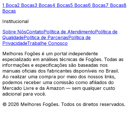
1 Boca
2 Bocas
3 Bocas
4 Bocas
5 Bocas
6 Bocas
7 Bocas
8
Bocas
Institucional
Sobre Nós
Contato
Política de Atendimento
Política de
Qualidade
Política de Parcerias
Política de
Privacidade
Trabalhe Conosco
Melhores Fogões é um portal independente
especializado em análises técnicas de Fogões. Todas as
informações e especificações são baseadas nos
manuais oficiais dos fabricantes disponíveis no Brasil.
Ao realizar uma compra por meio dos nossos links,
podemos receber uma comissão como afiliados do
Mercado Livre e da Amazon — sem qualquer custo
adicional para você.
©
2026
Melhores Fogões. Todos os direitos reservados.