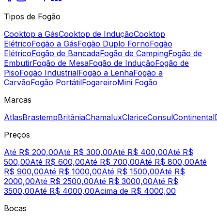
Tipos de Fogão
Cooktop a Gás
Cooktop de Indução
Cooktop
Elétrico
Fogão a Gás
Fogão Duplo Forno
Fogão
Elétrico
Fogão de Bancada
Fogão de Camping
Fogão de
Embutir
Fogão de Mesa
Fogão de Indução
Fogão de
Piso
Fogão Industrial
Fogão a Lenha
Fogão a
Carvão
Fogão Portátil
Fogareiro
Mini Fogão
Marcas
Atlas
Brastemp
Britânia
Chamalux
Clarice
Consul
Continental
Preços
Até R$ 200,00
Até R$ 300,00
Até R$ 400,00
Até R$
500,00
Até R$ 600,00
Até R$ 700,00
Até R$ 800,00
Até
R$ 900,00
Até R$ 1000,00
Até R$ 1500,00
Até R$
2000,00
Até R$ 2500,00
Até R$ 3000,00
Até R$
3500,00
Até R$ 4000,00
Acima de R$ 4000,00
Bocas