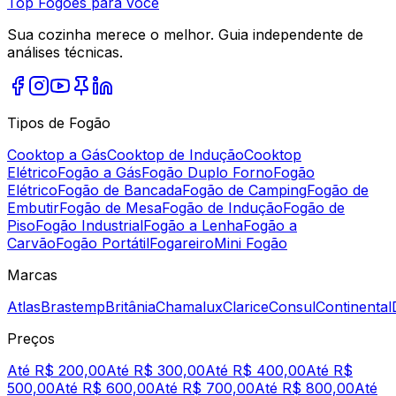
Top Fogões para você
Sua cozinha merece o melhor. Guia independente de
análises técnicas.
Tipos de Fogão
Cooktop a Gás
Cooktop de Indução
Cooktop
Elétrico
Fogão a Gás
Fogão Duplo Forno
Fogão
Elétrico
Fogão de Bancada
Fogão de Camping
Fogão de
Embutir
Fogão de Mesa
Fogão de Indução
Fogão de
Piso
Fogão Industrial
Fogão a Lenha
Fogão a
Carvão
Fogão Portátil
Fogareiro
Mini Fogão
Marcas
Atlas
Brastemp
Britânia
Chamalux
Clarice
Consul
Continental
Preços
Até R$ 200,00
Até R$ 300,00
Até R$ 400,00
Até R$
500,00
Até R$ 600,00
Até R$ 700,00
Até R$ 800,00
Até