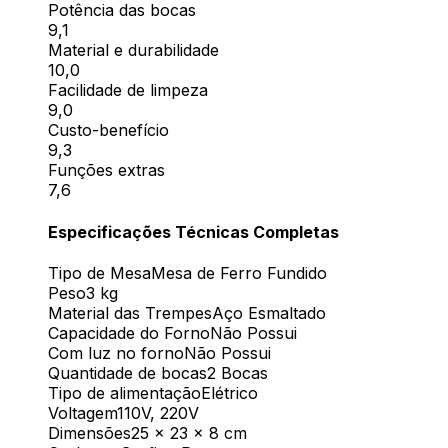
Potência das bocas
9,1
Material e durabilidade
10,0
Facilidade de limpeza
9,0
Custo-benefício
9,3
Funções extras
7,6
Especificações Técnicas Completas
Tipo de Mesa
Mesa de Ferro Fundido
Peso
3 kg
Material das Trempes
Aço Esmaltado
Capacidade do Forno
Não Possui
Com luz no forno
Não Possui
Quantidade de bocas
2 Bocas
Tipo de alimentação
Elétrico
Voltagem
110V, 220V
Dimensões
‎25 x 23 x 8 cm