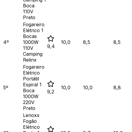
Boca
110V
Preto
Fogareiro
Elétrico 1
Bocas
4
º
1000W
10,0
8,5
8,5
9,4
110V
Camping
Relinx
Fogareiro
Elétrico
Portátil
Espiral 1
5
º
10,0
10,0
8,8
Boca
9,2
1000W
220V
Preto
Lenoxx
Fogão
Elétrico