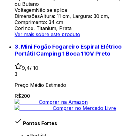
ou Butano
Voltagem
Não se aplica
Dimensões
Altura: 11 cm, Largura: 30 cm,
Comprimento: 34 cm
Cor
Inox, Titanium, Prata
Ver mais sobre este produto
3
.
Mini Fogão Fogareiro Espiral Elétrico
Portátil Camping 1 Boca 110V Preto
9,4
/ 10
3
Preço Médio Estimado
R$
200
Comprar na Amazon
Comprar no Mercado Livre
Pontos Fortes
•
Portátil