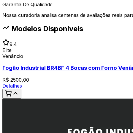
Garantia De Qualidade
Nossa curadoria analisa centenas de avaliações reais para 
Modelos Disponíveis
9.4
Elite
Venâncio
Fogão Industrial BR4BF 4 Bocas com Forno Venâ
R$
2500,00
Detalhes