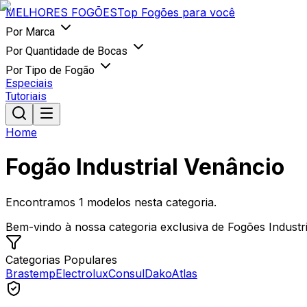
MELHORES
FOGÕES
Top Fogões para você
Por Marca
Por Quantidade de Bocas
Por Tipo de Fogão
Especiais
Tutoriais
Home
Fogão Industrial Venâncio
Encontramos
1
modelos nesta categoria.
Bem-vindo à nossa categoria exclusiva de Fogões Industria
Categorias Populares
Brastemp
Electrolux
Consul
Dako
Atlas