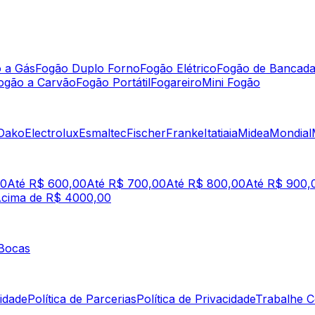
 a Gás
Fogão Duplo Forno
Fogão Elétrico
Fogão de Bancad
ogão a Carvão
Fogão Portátil
Fogareiro
Mini Fogão
Dako
Electrolux
Esmaltec
Fischer
Franke
Itatiaia
Midea
Mondial
00
Até R$ 600,00
Até R$ 700,00
Até R$ 800,00
Até R$ 900,
cima de R$ 4000,00
Bocas
lidade
Política de Parcerias
Política de Privacidade
Trabalhe 