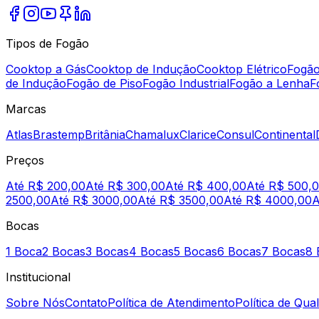
Tipos de Fogão
Cooktop a Gás
Cooktop de Indução
Cooktop Elétrico
Fogão
de Indução
Fogão de Piso
Fogão Industrial
Fogão a Lenha
F
Marcas
Atlas
Brastemp
Britânia
Chamalux
Clarice
Consul
Continental
Preços
Até R$ 200,00
Até R$ 300,00
Até R$ 400,00
Até R$ 500,
2500,00
Até R$ 3000,00
Até R$ 3500,00
Até R$ 4000,00
A
Bocas
1 Boca
2 Bocas
3 Bocas
4 Bocas
5 Bocas
6 Bocas
7 Bocas
8 
Institucional
Sobre Nós
Contato
Política de Atendimento
Política de Qua