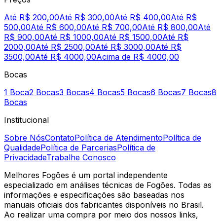
Até R$ 200,00
Até R$ 300,00
Até R$ 400,00
Até R$
500,00
Até R$ 600,00
Até R$ 700,00
Até R$ 800,00
Até
R$ 900,00
Até R$ 1000,00
Até R$ 1500,00
Até R$
2000,00
Até R$ 2500,00
Até R$ 3000,00
Até R$
3500,00
Até R$ 4000,00
Acima de R$ 4000,00
Bocas
1 Boca
2 Bocas
3 Bocas
4 Bocas
5 Bocas
6 Bocas
7 Bocas
8
Bocas
Institucional
Sobre Nós
Contato
Política de Atendimento
Política de
Qualidade
Política de Parcerias
Política de
Privacidade
Trabalhe Conosco
Melhores Fogões é um portal independente
especializado em análises técnicas de Fogões. Todas as
informações e especificações são baseadas nos
manuais oficiais dos fabricantes disponíveis no Brasil.
Ao realizar uma compra por meio dos nossos links,