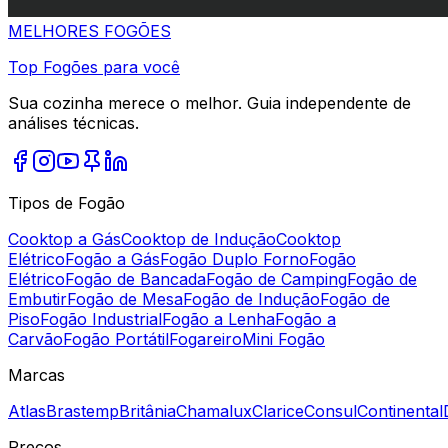
MELHORES
FOGÕES
Top Fogões para você
Sua cozinha merece o melhor. Guia independente de
análises técnicas.
Tipos de Fogão
Cooktop a Gás
Cooktop de Indução
Cooktop
Elétrico
Fogão a Gás
Fogão Duplo Forno
Fogão
Elétrico
Fogão de Bancada
Fogão de Camping
Fogão de
Embutir
Fogão de Mesa
Fogão de Indução
Fogão de
Piso
Fogão Industrial
Fogão a Lenha
Fogão a
Carvão
Fogão Portátil
Fogareiro
Mini Fogão
Marcas
Atlas
Brastemp
Britânia
Chamalux
Clarice
Consul
Continental
Preços