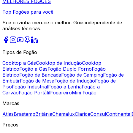
MELHORES
FOGÕES
Top Fogões para você
Sua cozinha merece o melhor. Guia independente de
análises técnicas.
Tipos de Fogão
Cooktop a Gás
Cooktop de Indução
Cooktop
Elétrico
Fogão a Gás
Fogão Duplo Forno
Fogão
Elétrico
Fogão de Bancada
Fogão de Camping
Fogão de
Embutir
Fogão de Mesa
Fogão de Indução
Fogão de
Piso
Fogão Industrial
Fogão a Lenha
Fogão a
Carvão
Fogão Portátil
Fogareiro
Mini Fogão
Marcas
Atlas
Brastemp
Britânia
Chamalux
Clarice
Consul
Continental
Preços