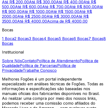
Até R$ 200,00
Até R$ 300,00
Até R$ 400,00
Até R$
500,00
Até R$ 600,00
Até R$ 700,00
Até R$ 800,00
Até
R$ 900,00
Até R$ 1000,00
Até R$ 1500,00
Até R$
2000,00
Até R$ 2500,00
Até R$ 3000,00
Até R$
3500,00
Até R$ 4000,00
Acima de R$ 4000,00
Bocas
1 Boca
2 Bocas
3 Bocas
4 Bocas
5 Bocas
6 Bocas
7 Bocas
8
Bocas
Institucional
Sobre Nós
Contato
Política de Atendimento
Política de
Qualidade
Política de Parcerias
Política de
Privacidade
Trabalhe Conosco
Melhores Fogões é um portal independente
especializado em análises técnicas de Fogões. Todas as
informações e especificações são baseadas nos
manuais oficiais dos fabricantes disponíveis no Brasil.
Ao realizar uma compra por meio dos nossos links,
podemos receber uma comissão como afiliados do