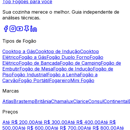
Top Fogões para você
Sua cozinha merece o melhor. Guia independente de
análises técnicas.
Tipos de Fogão
Cooktop a Gás
Cooktop de Indução
Cooktop
Elétrico
Fogão a Gás
Fogão Duplo Forno
Fogão
Elétrico
Fogão de Bancada
Fogão de Camping
Fogão de
Embutir
Fogão de Mesa
Fogão de Indução
Fogão de
Piso
Fogão Industrial
Fogão a Lenha
Fogão a
Carvão
Fogão Portátil
Fogareiro
Mini Fogão
Marcas
Atlas
Brastemp
Britânia
Chamalux
Clarice
Consul
Continental
Preços
Até R$ 200,00
Até R$ 300,00
Até R$ 400,00
Até R$
500,00
Até R$ 600,00
Até R$ 700,00
Até R$ 800,00
Até