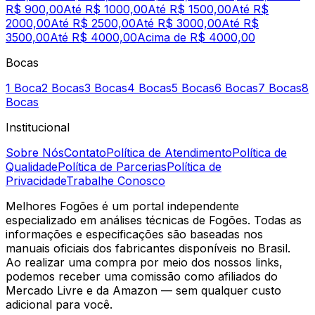
R$ 900,00
Até R$ 1000,00
Até R$ 1500,00
Até R$
2000,00
Até R$ 2500,00
Até R$ 3000,00
Até R$
3500,00
Até R$ 4000,00
Acima de R$ 4000,00
Bocas
1 Boca
2 Bocas
3 Bocas
4 Bocas
5 Bocas
6 Bocas
7 Bocas
8
Bocas
Institucional
Sobre Nós
Contato
Política de Atendimento
Política de
Qualidade
Política de Parcerias
Política de
Privacidade
Trabalhe Conosco
Melhores Fogões é um portal independente
especializado em análises técnicas de Fogões. Todas as
informações e especificações são baseadas nos
manuais oficiais dos fabricantes disponíveis no Brasil.
Ao realizar uma compra por meio dos nossos links,
podemos receber uma comissão como afiliados do
Mercado Livre e da Amazon — sem qualquer custo
adicional para você.