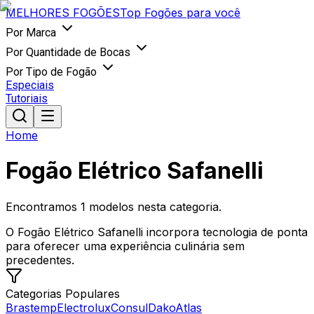
MELHORES
FOGÕES
Top Fogões para você
Por Marca
Por Quantidade de Bocas
Por Tipo de Fogão
Especiais
Tutoriais
Home
Fogão Elétrico Safanelli
Encontramos
1
modelos nesta categoria.
O Fogão Elétrico Safanelli incorpora tecnologia de ponta
para oferecer uma experiência culinária sem
precedentes.
Categorias Populares
Brastemp
Electrolux
Consul
Dako
Atlas