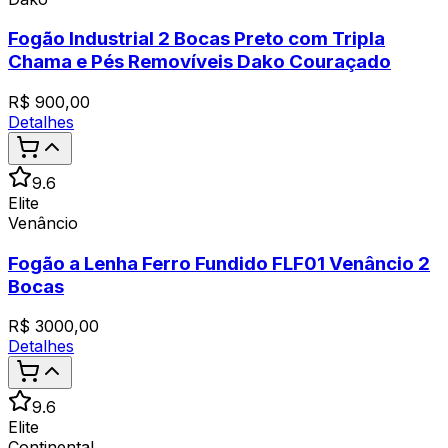
Fogão Industrial 2 Bocas Preto com Tripla
Chama e Pés Removíveis Dako Couraçado
R$
900,00
Detalhes
9.6
Elite
Venâncio
Fogão a Lenha Ferro Fundido FLF01 Venâncio 2
Bocas
R$
3000,00
Detalhes
9.6
Elite
Continental