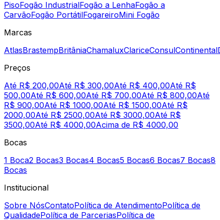
Piso
Fogão Industrial
Fogão a Lenha
Fogão a
Carvão
Fogão Portátil
Fogareiro
Mini Fogão
Marcas
Atlas
Brastemp
Britânia
Chamalux
Clarice
Consul
Continental
Preços
Até R$ 200,00
Até R$ 300,00
Até R$ 400,00
Até R$
500,00
Até R$ 600,00
Até R$ 700,00
Até R$ 800,00
Até
R$ 900,00
Até R$ 1000,00
Até R$ 1500,00
Até R$
2000,00
Até R$ 2500,00
Até R$ 3000,00
Até R$
3500,00
Até R$ 4000,00
Acima de R$ 4000,00
Bocas
1 Boca
2 Bocas
3 Bocas
4 Bocas
5 Bocas
6 Bocas
7 Bocas
8
Bocas
Institucional
Sobre Nós
Contato
Política de Atendimento
Política de
Qualidade
Política de Parcerias
Política de