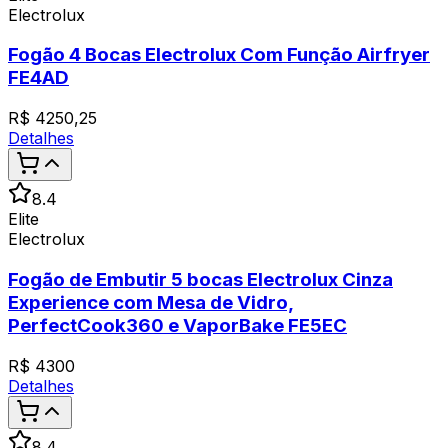
Electrolux
Fogão 4 Bocas Electrolux Com Função Airfryer
FE4AD
R$
4250,25
Detalhes
8.4
Elite
Electrolux
Fogão de Embutir 5 bocas Electrolux Cinza
Experience com Mesa de Vidro,
PerfectCook360 e VaporBake FE5EC
R$
4300
Detalhes
8.4