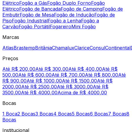
Elétrico
Fogão a Gás
Fogão Duplo Forno
Fogão
Elétrico
Fogão de Bancada
Fogão de Camping
Fogão de
Embutir
Fogão de Mesa
Fogão de Indução
Fogão de
Piso
Fogão Industrial
Fogão a Lenha
Fogão a
Carvão
Fogão Portátil
Fogareiro
Mini Fogão
Marcas
Atlas
Brastemp
Britânia
Chamalux
Clarice
Consul
Continental
Preços
Até R$ 200,00
Até R$ 300,00
Até R$ 400,00
Até R$
500,00
Até R$ 600,00
Até R$ 700,00
Até R$ 800,00
Até
R$ 900,00
Até R$ 1000,00
Até R$ 1500,00
Até R$
2000,00
Até R$ 2500,00
Até R$ 3000,00
Até R$
3500,00
Até R$ 4000,00
Acima de R$ 4000,00
Bocas
1 Boca
2 Bocas
3 Bocas
4 Bocas
5 Bocas
6 Bocas
7 Bocas
8
Bocas
Institucional