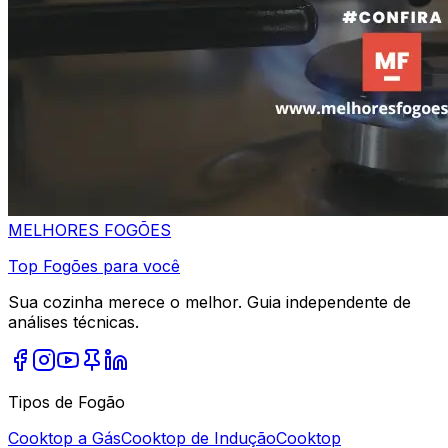
MELHORES
FOGÕES
Top Fogões para você
Sua cozinha merece o melhor. Guia independente de
análises técnicas.
Tipos de Fogão
Cooktop a Gás
Cooktop de Indução
Cooktop