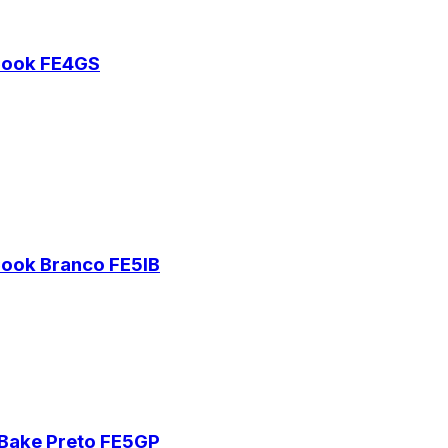
tCook FE4GS
Cook Branco FE5IB
rBake Preto FE5GP