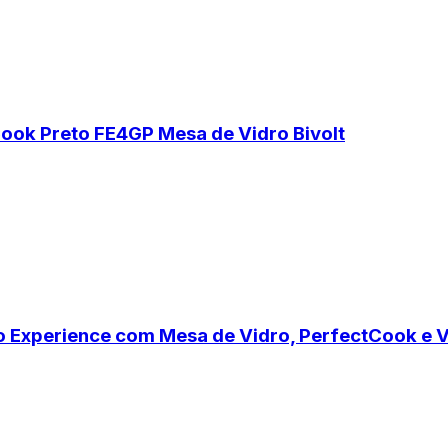
Cook Preto FE4GP Mesa de Vidro Bivolt
o Experience com Mesa de Vidro, PerfectCook e 