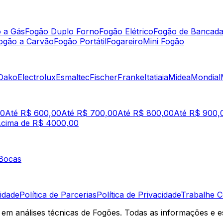
 a Gás
Fogão Duplo Forno
Fogão Elétrico
Fogão de Bancad
ogão a Carvão
Fogão Portátil
Fogareiro
Mini Fogão
Dako
Electrolux
Esmaltec
Fischer
Franke
Itatiaia
Midea
Mondial
00
Até R$ 600,00
Até R$ 700,00
Até R$ 800,00
Até R$ 900,
cima de R$ 4000,00
Bocas
lidade
Política de Parcerias
Política de Privacidade
Trabalhe 
em análises técnicas de Fogões. Todas as informações e e