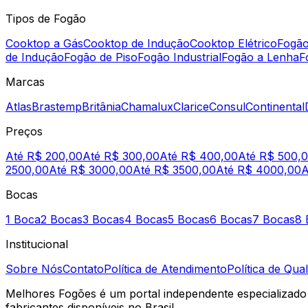
Tipos de Fogão
Cooktop a Gás
Cooktop de Indução
Cooktop Elétrico
Fogão
de Indução
Fogão de Piso
Fogão Industrial
Fogão a Lenha
F
Marcas
Atlas
Brastemp
Britânia
Chamalux
Clarice
Consul
Continental
Preços
Até R$ 200,00
Até R$ 300,00
Até R$ 400,00
Até R$ 500,
2500,00
Até R$ 3000,00
Até R$ 3500,00
Até R$ 4000,00
A
Bocas
1 Boca
2 Bocas
3 Bocas
4 Bocas
5 Bocas
6 Bocas
7 Bocas
8 
Institucional
Sobre Nós
Contato
Política de Atendimento
Política de Qua
Melhores Fogões é um portal independente especializado 
fabricantes disponíveis no Brasil.