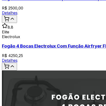
R$
2500,00
Detalhes
8.8
Elite
Electrolux
Fogão 4 Bocas Electrolux Com Função Airfryer 
R$
4250,25
Detalhes