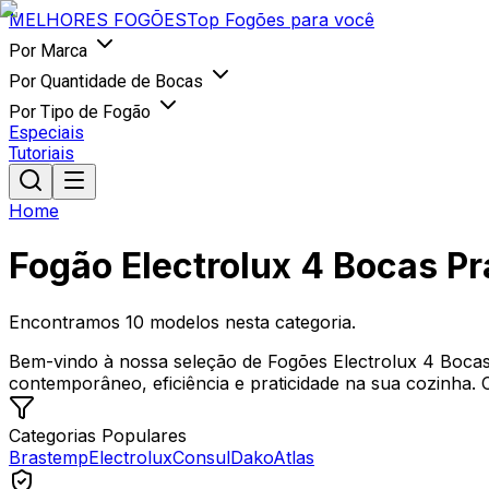
MELHORES
FOGÕES
Top Fogões para você
Por Marca
Por Quantidade de Bocas
Por Tipo de Fogão
Especiais
Tutoriais
Home
Fogão Electrolux 4 Bocas Pr
Encontramos
10
modelos nesta categoria.
Bem-vindo à nossa seleção de Fogões Electrolux 4 Bocas 
contemporâneo, eficiência e praticidade na sua cozinha. C
Categorias Populares
Brastemp
Electrolux
Consul
Dako
Atlas