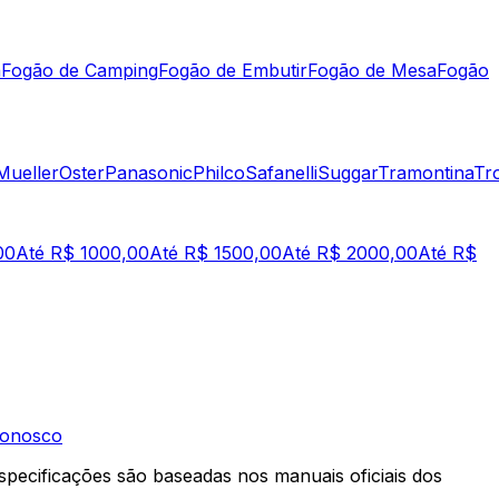
a
Fogão de Camping
Fogão de Embutir
Fogão de Mesa
Fogão
Mueller
Oster
Panasonic
Philco
Safanelli
Suggar
Tramontina
Tr
00
Até R$ 1000,00
Até R$ 1500,00
Até R$ 2000,00
Até R$
Conosco
specificações são baseadas nos manuais oficiais dos