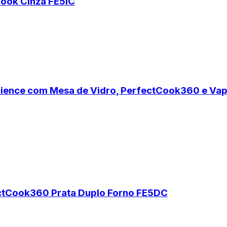
Cook Cinza FE5IC
perience com Mesa de Vidro, PerfectCook360 e V
ectCook360 Prata Duplo Forno FE5DC