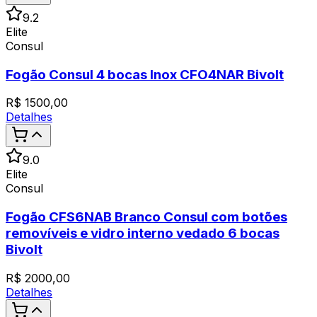
9.2
Elite
Consul
Fogão Consul 4 bocas Inox CFO4NAR Bivolt
R$
1500,00
Detalhes
9.0
Elite
Consul
Fogão CFS6NAB Branco Consul com botões
removíveis e vidro interno vedado 6 bocas
Bivolt
R$
2000,00
Detalhes