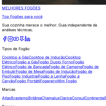
MELHORES
FOGÕES
Top Fogões para você
Sua cozinha merece o melhor. Guia independente de
análises técnicas.
Tipos de Fogão
Cooktop a Gás
Cooktop de Indução
Cooktop
Elétrico
Fogão a Gás
Fogão Duplo Forno
Fogão
Elétrico
Fogão de Bancada
Fogão de Camping
Fogão de
Embutir
Fogão de Mesa
Fogão de Indução
Fogão de
Piso
Fogão Industrial
Fogão a Lenha
Fogão a
Carvão
Fogão Portátil
Fogareiro
Mini Fogão
Marcas
Atlas
Brastemp
Britânia
Chamalux
Clarice
Consul
Continental