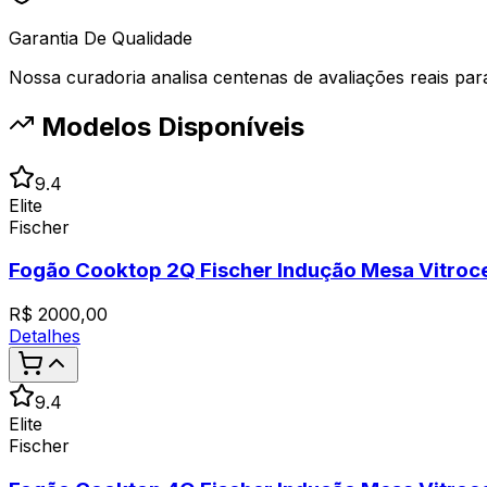
Garantia De Qualidade
Nossa curadoria analisa centenas de avaliações reais para 
Modelos Disponíveis
9.4
Elite
Fischer
Fogão Cooktop 2Q Fischer Indução Mesa Vitroc
R$
2000,00
Detalhes
9.4
Elite
Fischer