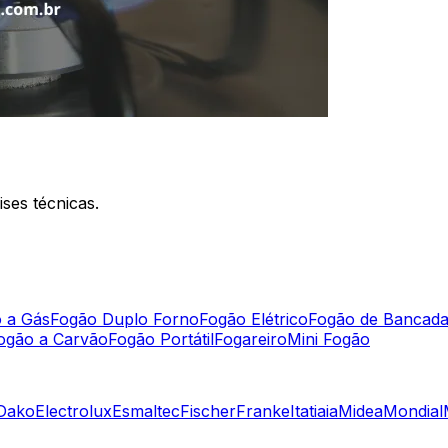
ses técnicas.
 a Gás
Fogão Duplo Forno
Fogão Elétrico
Fogão de Bancad
ogão a Carvão
Fogão Portátil
Fogareiro
Mini Fogão
Dako
Electrolux
Esmaltec
Fischer
Franke
Itatiaia
Midea
Mondial