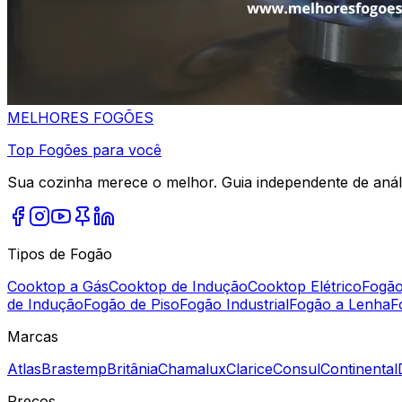
MELHORES
FOGÕES
Top Fogões para você
Sua cozinha merece o melhor. Guia independente de análi
Tipos de Fogão
Cooktop a Gás
Cooktop de Indução
Cooktop Elétrico
Fogão
de Indução
Fogão de Piso
Fogão Industrial
Fogão a Lenha
F
Marcas
Atlas
Brastemp
Britânia
Chamalux
Clarice
Consul
Continental
Preços