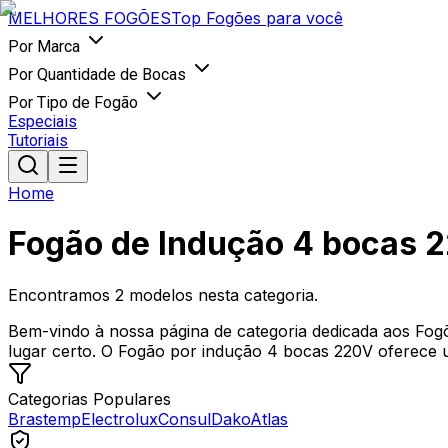
MELHORES
FOGÕES
Top Fogões para você
Por Marca
Por Quantidade de Bocas
Por Tipo de Fogão
Especiais
Tutoriais
Home
Fogão de Indução 4 bocas 
Encontramos
2
modelos nesta categoria.
Bem-vindo à nossa página de categoria dedicada aos Fog
lugar certo. O Fogão por indução 4 bocas 220V oferece u
Categorias Populares
Brastemp
Electrolux
Consul
Dako
Atlas