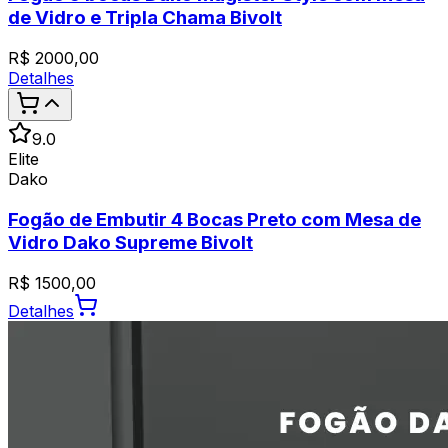
de Vidro e Tripla Chama Bivolt
R$
2000,00
Detalhes
9.0
Elite
Dako
Fogão de Embutir 4 Bocas Preto com Mesa de
Vidro Dako Supreme Bivolt
R$
1500,00
Detalhes