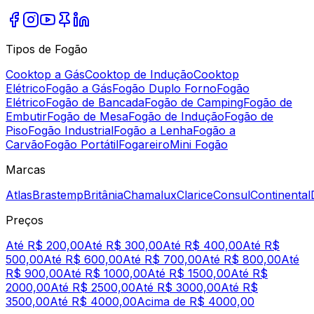
Tipos de Fogão
Cooktop a Gás
Cooktop de Indução
Cooktop
Elétrico
Fogão a Gás
Fogão Duplo Forno
Fogão
Elétrico
Fogão de Bancada
Fogão de Camping
Fogão de
Embutir
Fogão de Mesa
Fogão de Indução
Fogão de
Piso
Fogão Industrial
Fogão a Lenha
Fogão a
Carvão
Fogão Portátil
Fogareiro
Mini Fogão
Marcas
Atlas
Brastemp
Britânia
Chamalux
Clarice
Consul
Continental
Preços
Até R$ 200,00
Até R$ 300,00
Até R$ 400,00
Até R$
500,00
Até R$ 600,00
Até R$ 700,00
Até R$ 800,00
Até
R$ 900,00
Até R$ 1000,00
Até R$ 1500,00
Até R$
2000,00
Até R$ 2500,00
Até R$ 3000,00
Até R$
3500,00
Até R$ 4000,00
Acima de R$ 4000,00