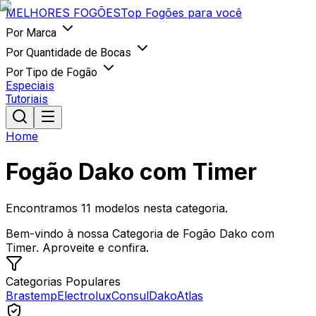
MELHORES
FOGÕES
Top Fogões para você
Por Marca
Por Quantidade de Bocas
Por Tipo de Fogão
Especiais
Tutoriais
Home
Fogão Dako com Timer
Encontramos
11
modelos nesta categoria.
Bem-vindo à nossa Categoria de Fogão Dako com
Timer. Aproveite e confira.
Categorias Populares
Brastemp
Electrolux
Consul
Dako
Atlas