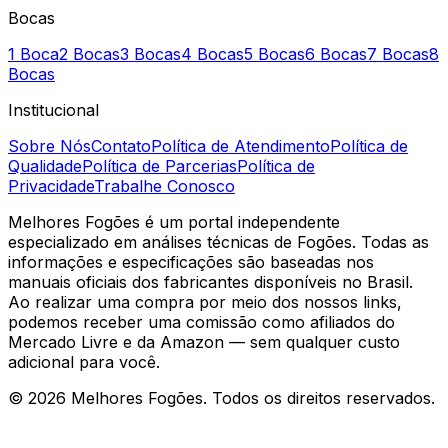
Bocas
1 Boca
2 Bocas
3 Bocas
4 Bocas
5 Bocas
6 Bocas
7 Bocas
8
Bocas
Institucional
Sobre Nós
Contato
Política de Atendimento
Política de
Qualidade
Política de Parcerias
Política de
Privacidade
Trabalhe Conosco
Melhores Fogões é um portal independente
especializado em análises técnicas de Fogões. Todas as
informações e especificações são baseadas nos
manuais oficiais dos fabricantes disponíveis no Brasil.
Ao realizar uma compra por meio dos nossos links,
podemos receber uma comissão como afiliados do
Mercado Livre e da Amazon — sem qualquer custo
adicional para você.
©
2026
Melhores Fogões. Todos os direitos reservados.