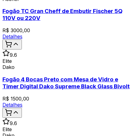
Fogão TC Gran Cheff de Embutir Fischer 5Q
110V ou 220V
R$
3000,00
Detalhes
9.6
Elite
Dako
Fogão 4 Bocas Preto com Mesa de Vidro e
Timer Digital Dako Supreme Black Glass Bivolt
R$
1500,00
Detalhes
9.6
Elite
Dako