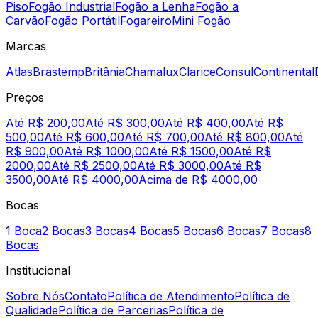
Piso
Fogão Industrial
Fogão a Lenha
Fogão a
Carvão
Fogão Portátil
Fogareiro
Mini Fogão
Marcas
Atlas
Brastemp
Britânia
Chamalux
Clarice
Consul
Continental
Preços
Até R$ 200,00
Até R$ 300,00
Até R$ 400,00
Até R$
500,00
Até R$ 600,00
Até R$ 700,00
Até R$ 800,00
Até
R$ 900,00
Até R$ 1000,00
Até R$ 1500,00
Até R$
2000,00
Até R$ 2500,00
Até R$ 3000,00
Até R$
3500,00
Até R$ 4000,00
Acima de R$ 4000,00
Bocas
1 Boca
2 Bocas
3 Bocas
4 Bocas
5 Bocas
6 Bocas
7 Bocas
8
Bocas
Institucional
Sobre Nós
Contato
Política de Atendimento
Política de
Qualidade
Política de Parcerias
Política de