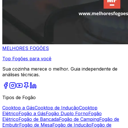
MELHORES
FOGÕES
Top Fogões para você
Sua cozinha merece o melhor. Guia independente de
análises técnicas.
Tipos de Fogão
Cooktop a Gás
Cooktop de Indução
Cooktop
Elétrico
Fogão a Gás
Fogão Duplo Forno
Fogão
Elétrico
Fogão de Bancada
Fogão de Camping
Fogão de
Embutir
Fogão de Mesa
Fogão de Indução
Fogão de