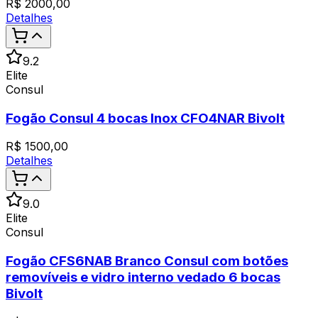
R$
2000,00
Detalhes
9.2
Elite
Consul
Fogão Consul 4 bocas Inox CFO4NAR Bivolt
R$
1500,00
Detalhes
9.0
Elite
Consul
Fogão CFS6NAB Branco Consul com botões
removíveis e vidro interno vedado 6 bocas
Bivolt