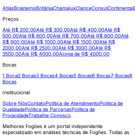
Atlas
Brastemp
Britânia
Chamalux
Clarice
Consul
Continental
Preços
Até R$ 200,00
Até R$ 300,00
Até R$ 400,00
Até R$
500,00
Até R$ 600,00
Até R$ 700,00
Até R$ 800,00
Até
R$ 900,00
Até R$ 1000,00
Até R$ 1500,00
Até R$
2000,00
Até R$ 2500,00
Até R$ 3000,00
Até R$
3500,00
Até R$ 4000,00
Acima de R$ 4000,00
Bocas
1 Boca
2 Bocas
3 Bocas
4 Bocas
5 Bocas
6 Bocas
7 Bocas
8
Bocas
Institucional
Sobre Nós
Contato
Política de Atendimento
Política de
Qualidade
Política de Parcerias
Política de
Privacidade
Trabalhe Conosco
Melhores Fogões é um portal independente
especializado em análises técnicas de Fogões. Todas as