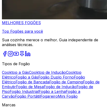
MELHORES
FOGÕES
Top Fogões para você
Sua cozinha merece o melhor. Guia independente de
análises técnicas.
Tipos de Fogão
Cooktop a Gás
Cooktop de Indução
Cooktop
Elétrico
Fogão a Gás
Fogão Duplo Forno
Fogão
Elétrico
Fogão de Bancada
Fogão de Camping
Fogão de
Embutir
Fogão de Mesa
Fogão de Indução
Fogão de
Piso
Fogão Industrial
Fogão a Lenha
Fogão a
Carvão
Fogão Portátil
Fogareiro
Mini Fogão
Marcas