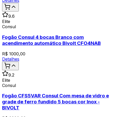
Detalhes
9.6
Elite
Consul
Fogão Consul 4 bocas Branco com
acendimento automático Bivolt CFO4NAB
R$
1000,00
Detalhes
9.2
Elite
Consul
Fogão CFS5VAR Consul Com mesa de vidro e
grade de ferro fundido 5 bocas cor Inox -
BIVOLT