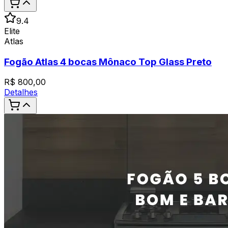
9.4
Elite
Atlas
Fogão Atlas 4 bocas Mônaco Top Glass Preto
R$
800,00
Detalhes