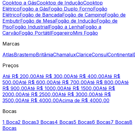
Cooktop a Gás
Cooktop de Indução
Cooktop
Elétrico
Fogão a Gás
Fogão Duplo Forno
Fogão
Elétrico
Fogão de Bancada
Fogão de Camping
Fogão de
Embutir
Fogão de Mesa
Fogão de Indução
Fogão de
Piso
Fogão Industrial
Fogão a Lenha
Fogão a
Carvão
Fogão Portátil
Fogareiro
Mini Fogão
Marcas
Atlas
Brastemp
Britânia
Chamalux
Clarice
Consul
Continental
Preços
Até R$ 200,00
Até R$ 300,00
Até R$ 400,00
Até R$
500,00
Até R$ 600,00
Até R$ 700,00
Até R$ 800,00
Até
R$ 900,00
Até R$ 1000,00
Até R$ 1500,00
Até R$
2000,00
Até R$ 2500,00
Até R$ 3000,00
Até R$
3500,00
Até R$ 4000,00
Acima de R$ 4000,00
Bocas
1 Boca
2 Bocas
3 Bocas
4 Bocas
5 Bocas
6 Bocas
7 Bocas
8
Bocas