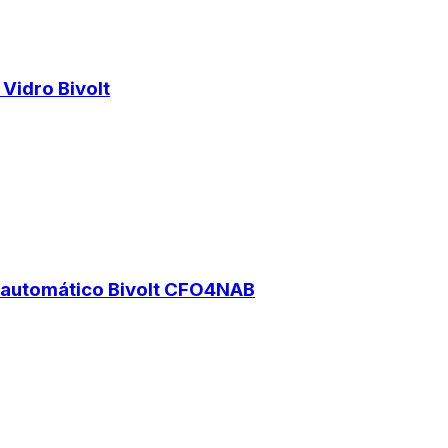
Vidro Bivolt
 automático Bivolt CFO4NAB