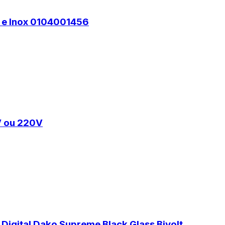
 e Inox 0104001456
V ou 220V
Digital Dako Supreme Black Glass Bivolt