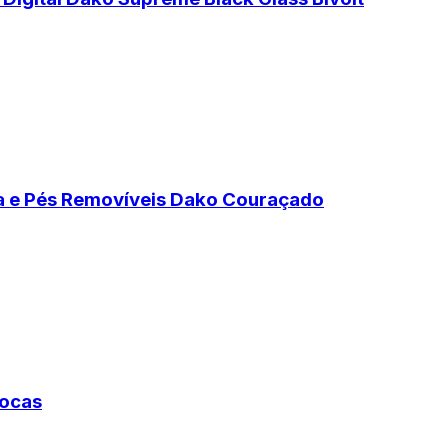
ma e Pés Removíveis Dako Couraçado
Bocas