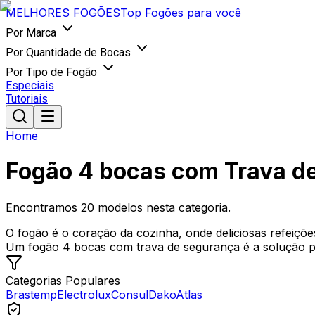
MELHORES
FOGÕES
Top Fogões para você
Por Marca
Por Quantidade de Bocas
Por Tipo de Fogão
Especiais
Tutoriais
Home
Fogão 4 bocas com Trava d
Encontramos
20
modelos nesta categoria.
O fogão é o coração da cozinha, onde deliciosas refeiç
Um fogão 4 bocas com trava de segurança é a solução per
Categorias Populares
Brastemp
Electrolux
Consul
Dako
Atlas