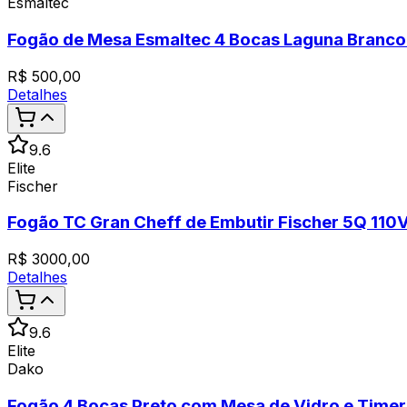
Esmaltec
Fogão de Mesa Esmaltec 4 Bocas Laguna Branco
R$
500,00
Detalhes
9.6
Elite
Fischer
Fogão TC Gran Cheff de Embutir Fischer 5Q 110
R$
3000,00
Detalhes
9.6
Elite
Dako
Fogão 4 Bocas Preto com Mesa de Vidro e Timer 