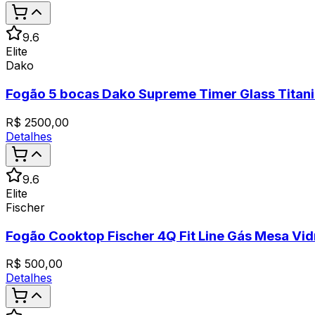
9.6
Elite
Dako
Fogão 5 bocas Dako Supreme Timer Glass Titani
R$
2500,00
Detalhes
9.6
Elite
Fischer
Fogão Cooktop Fischer 4Q Fit Line Gás Mesa Vidr
R$
500,00
Detalhes