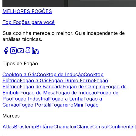
MELHORES
FOGÕES
Top Fogões para você
Sua cozinha merece o melhor. Guia independente de
análises técnicas.
Tipos de Fogão
Cooktop a Gás
Cooktop de Indução
Cooktop
Elétrico
Fogão a Gás
Fogão Duplo Forno
Fogão
Elétrico
Fogão de Bancada
Fogão de Camping
Fogão de
Embutir
Fogão de Mesa
Fogão de Indução
Fogão de
Piso
Fogão Industrial
Fogão a Lenha
Fogão a
Carvão
Fogão Portátil
Fogareiro
Mini Fogão
Marcas
Atlas
Brastemp
Britânia
Chamalux
Clarice
Consul
Continental