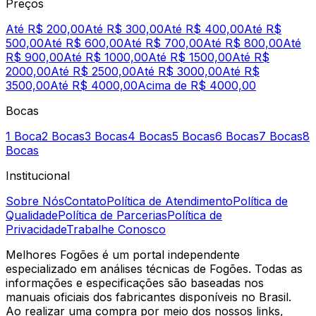
Preços
Até R$ 200,00
Até R$ 300,00
Até R$ 400,00
Até R$
500,00
Até R$ 600,00
Até R$ 700,00
Até R$ 800,00
Até
R$ 900,00
Até R$ 1000,00
Até R$ 1500,00
Até R$
2000,00
Até R$ 2500,00
Até R$ 3000,00
Até R$
3500,00
Até R$ 4000,00
Acima de R$ 4000,00
Bocas
1 Boca
2 Bocas
3 Bocas
4 Bocas
5 Bocas
6 Bocas
7 Bocas
8
Bocas
Institucional
Sobre Nós
Contato
Política de Atendimento
Política de
Qualidade
Política de Parcerias
Política de
Privacidade
Trabalhe Conosco
Melhores Fogões é um portal independente
especializado em análises técnicas de Fogões. Todas as
informações e especificações são baseadas nos
manuais oficiais dos fabricantes disponíveis no Brasil.
Ao realizar uma compra por meio dos nossos links,