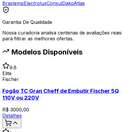
Brastemp
Electrolux
Consul
Dako
Atlas
Garantia De Qualidade
Nossa curadoria analisa centenas de avaliações reais
para filtrar as melhores ofertas.
Modelos Disponíveis
9.6
Elite
Fischer
Fogão TC Gran Cheff de Embutir Fischer 5Q
110V ou 220V
R$
3000,00
Detalhes