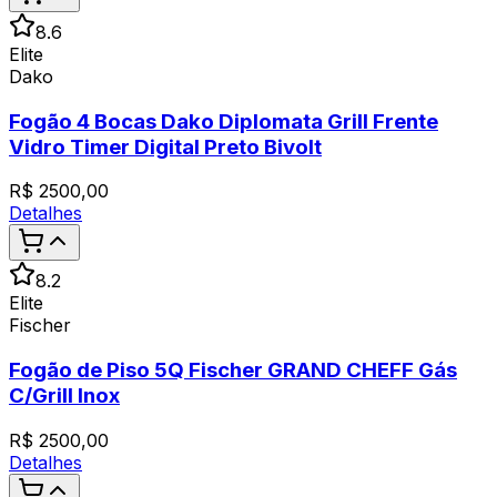
8.6
Elite
Dako
Fogão 4 Bocas Dako Diplomata Grill Frente
Vidro Timer Digital Preto Bivolt
R$
2500,00
Detalhes
8.2
Elite
Fischer
Fogão de Piso 5Q Fischer GRAND CHEFF Gás
C/Grill Inox
R$
2500,00
Detalhes