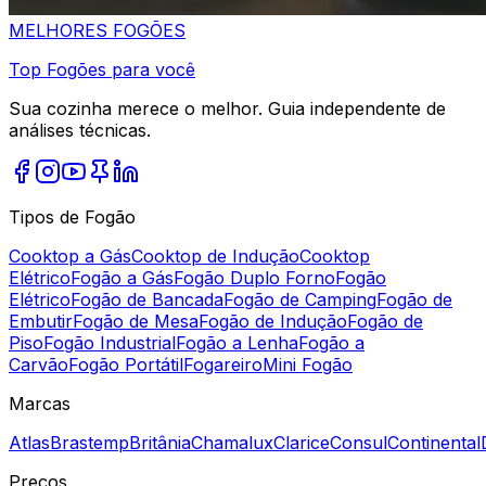
MELHORES
FOGÕES
Top Fogões para você
Sua cozinha merece o melhor. Guia independente de
análises técnicas.
Tipos de Fogão
Cooktop a Gás
Cooktop de Indução
Cooktop
Elétrico
Fogão a Gás
Fogão Duplo Forno
Fogão
Elétrico
Fogão de Bancada
Fogão de Camping
Fogão de
Embutir
Fogão de Mesa
Fogão de Indução
Fogão de
Piso
Fogão Industrial
Fogão a Lenha
Fogão a
Carvão
Fogão Portátil
Fogareiro
Mini Fogão
Marcas
Atlas
Brastemp
Britânia
Chamalux
Clarice
Consul
Continental
Preços