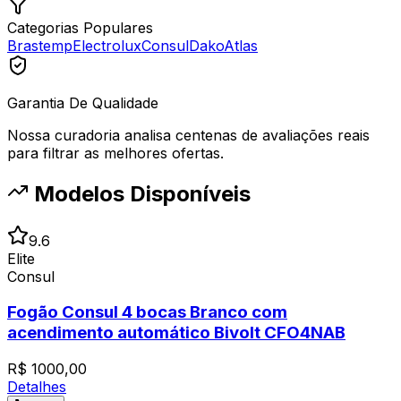
Categorias Populares
Brastemp
Electrolux
Consul
Dako
Atlas
Garantia De Qualidade
Nossa curadoria analisa centenas de avaliações reais
para filtrar as melhores ofertas.
Modelos Disponíveis
9.6
Elite
Consul
Fogão Consul 4 bocas Branco com
acendimento automático Bivolt CFO4NAB
R$
1000,00
Detalhes