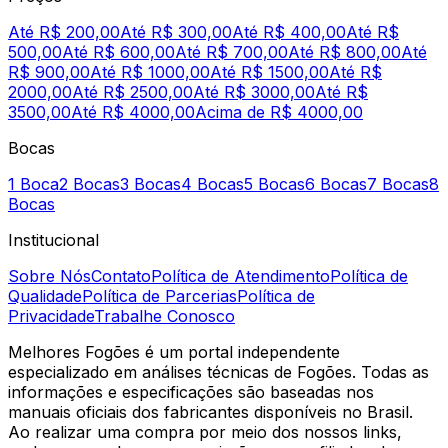
Até R$ 200,00
Até R$ 300,00
Até R$ 400,00
Até R$
500,00
Até R$ 600,00
Até R$ 700,00
Até R$ 800,00
Até
R$ 900,00
Até R$ 1000,00
Até R$ 1500,00
Até R$
2000,00
Até R$ 2500,00
Até R$ 3000,00
Até R$
3500,00
Até R$ 4000,00
Acima de R$ 4000,00
Bocas
1 Boca
2 Bocas
3 Bocas
4 Bocas
5 Bocas
6 Bocas
7 Bocas
8
Bocas
Institucional
Sobre Nós
Contato
Política de Atendimento
Política de
Qualidade
Política de Parcerias
Política de
Privacidade
Trabalhe Conosco
Melhores Fogões é um portal independente
especializado em análises técnicas de Fogões. Todas as
informações e especificações são baseadas nos
manuais oficiais dos fabricantes disponíveis no Brasil.
Ao realizar uma compra por meio dos nossos links,