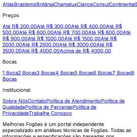
Atlas
Brastemp
Britânia
Chamalux
Clarice
Consul
Continental
Preços
Até R$ 200,00
Até R$ 300,00
Até R$ 400,00
Até R$
500,00
Até R$ 600,00
Até R$ 700,00
Até R$ 800,00
Até
R$ 900,00
Até R$ 1000,00
Até R$ 1500,00
Até R$
2000,00
Até R$ 2500,00
Até R$ 3000,00
Até R$
3500,00
Até R$ 4000,00
Acima de R$ 4000,00
Bocas
1 Boca
2 Bocas
3 Bocas
4 Bocas
5 Bocas
6 Bocas
7 Bocas
8
Bocas
Institucional
Sobre Nós
Contato
Política de Atendimento
Política de
Qualidade
Política de Parcerias
Política de
Privacidade
Trabalhe Conosco
Melhores Fogões é um portal independente
especializado em análises técnicas de Fogões. Todas as
informações e especificações são baseadas nos