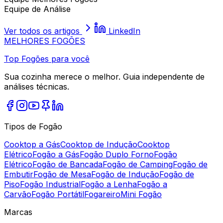
Equipe de Análise
Ver todos os artigos
LinkedIn
MELHORES
FOGÕES
Top Fogões para você
Sua cozinha merece o melhor. Guia independente de
análises técnicas.
Tipos de Fogão
Cooktop a Gás
Cooktop de Indução
Cooktop
Elétrico
Fogão a Gás
Fogão Duplo Forno
Fogão
Elétrico
Fogão de Bancada
Fogão de Camping
Fogão de
Embutir
Fogão de Mesa
Fogão de Indução
Fogão de
Piso
Fogão Industrial
Fogão a Lenha
Fogão a
Carvão
Fogão Portátil
Fogareiro
Mini Fogão
Marcas