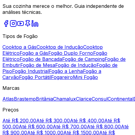
Sua cozinha merece o melhor. Guia independente de
análises técnicas.
Tipos de Fogão
Cooktop a Gás
Cooktop de Indução
Cooktop
Elétrico
Fogão a Gás
Fogão Duplo Forno
Fogão
Elétrico
Fogão de Bancada
Fogão de Camping
Fogão de
Embutir
Fogão de Mesa
Fogão de Indução
Fogão de
Piso
Fogão Industrial
Fogão a Lenha
Fogão a
Carvão
Fogão Portátil
Fogareiro
Mini Fogão
Marcas
Atlas
Brastemp
Britânia
Chamalux
Clarice
Consul
Continental
Preços
Até R$ 200,00
Até R$ 300,00
Até R$ 400,00
Até R$
500,00
Até R$ 600,00
Até R$ 700,00
Até R$ 800,00
Até
R$ 900,00
Até R$ 1000,00
Até R$ 1500,00
Até R$