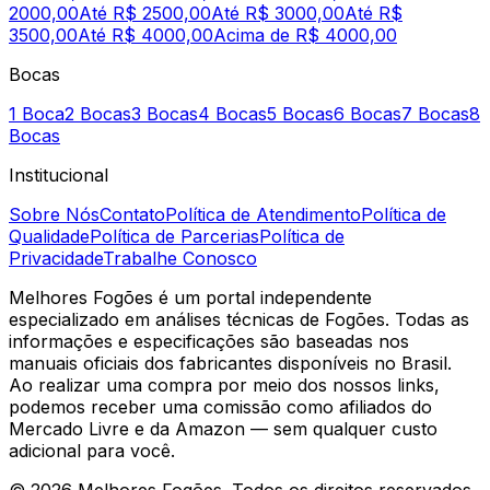
2000,00
Até R$ 2500,00
Até R$ 3000,00
Até R$
3500,00
Até R$ 4000,00
Acima de R$ 4000,00
Bocas
1 Boca
2 Bocas
3 Bocas
4 Bocas
5 Bocas
6 Bocas
7 Bocas
8
Bocas
Institucional
Sobre Nós
Contato
Política de Atendimento
Política de
Qualidade
Política de Parcerias
Política de
Privacidade
Trabalhe Conosco
Melhores Fogões é um portal independente
especializado em análises técnicas de Fogões. Todas as
informações e especificações são baseadas nos
manuais oficiais dos fabricantes disponíveis no Brasil.
Ao realizar uma compra por meio dos nossos links,
podemos receber uma comissão como afiliados do
Mercado Livre e da Amazon — sem qualquer custo
adicional para você.
©
2026
Melhores Fogões. Todos os direitos reservados.