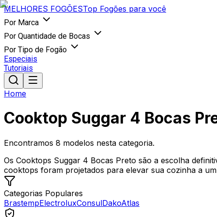
MELHORES
FOGÕES
Top Fogões para você
Por Marca
Por Quantidade de Bocas
Por Tipo de Fogão
Especiais
Tutoriais
Home
Cooktop Suggar 4 Bocas Pr
Encontramos
8
modelos nesta categoria.
Os Cooktops Suggar 4 Bocas Preto são a escolha definit
cooktops foram projetados para elevar sua cozinha a um n
Categorias Populares
Brastemp
Electrolux
Consul
Dako
Atlas