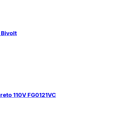
Bivolt
Preto 110V FG0121VC