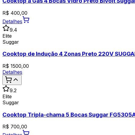
Cooktop a Gás 4 Bocas Vidro Preto Bivolt Sug
R$
400,00
Detalhes
9.4
Elite
Suggar
Cooktop de Indução 4 Zonas Preto 220V SUGG
R$
1500,00
Detalhes
9.2
Elite
Suggar
Cooktop Tripla-chama 5 Bocas Suggar FG5305AB
R$
700,00