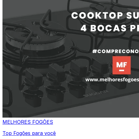
MELHORES
FOGÕES
Top Fogões para você