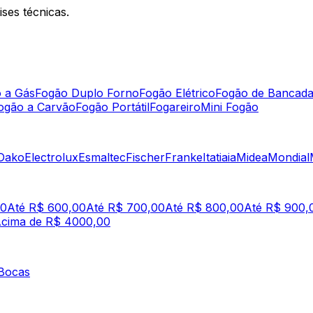
ses técnicas.
 a Gás
Fogão Duplo Forno
Fogão Elétrico
Fogão de Bancad
ogão a Carvão
Fogão Portátil
Fogareiro
Mini Fogão
Dako
Electrolux
Esmaltec
Fischer
Franke
Itatiaia
Midea
Mondial
00
Até R$ 600,00
Até R$ 700,00
Até R$ 800,00
Até R$ 900,
cima de R$ 4000,00
Bocas