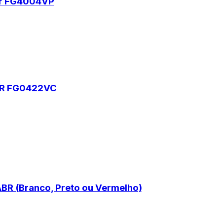
gar FG4004VP
AR FG0422VC
R (Branco, Preto ou Vermelho)