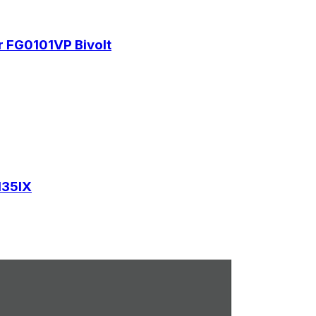
r FG0101VP Bivolt
135IX