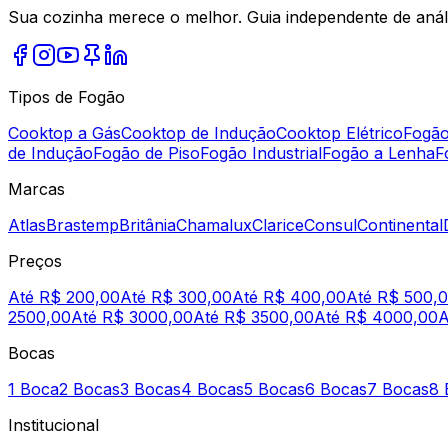
Sua cozinha merece o melhor. Guia independente de análi
Tipos de Fogão
Cooktop a Gás
Cooktop de Indução
Cooktop Elétrico
Fogão
de Indução
Fogão de Piso
Fogão Industrial
Fogão a Lenha
F
Marcas
Atlas
Brastemp
Britânia
Chamalux
Clarice
Consul
Continental
Preços
Até R$ 200,00
Até R$ 300,00
Até R$ 400,00
Até R$ 500,
2500,00
Até R$ 3000,00
Até R$ 3500,00
Até R$ 4000,00
A
Bocas
1 Boca
2 Bocas
3 Bocas
4 Bocas
5 Bocas
6 Bocas
7 Bocas
8 
Institucional