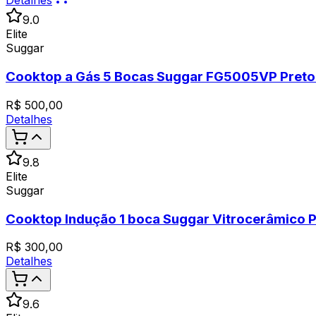
Detalhes
9.0
Elite
Suggar
Cooktop a Gás 5 Bocas Suggar FG5005VP Preto 
R$
500,00
Detalhes
9.8
Elite
Suggar
Cooktop Indução 1 boca Suggar Vitrocerâmico 
R$
300,00
Detalhes
9.6