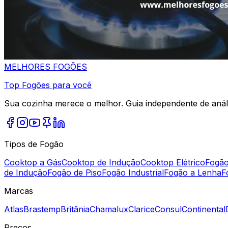
MELHORES
FOGÕES
Top Fogões para você
Sua cozinha merece o melhor. Guia independente de análi
Tipos de Fogão
Cooktop a Gás
Cooktop de Indução
Cooktop Elétrico
Fogão
de Indução
Fogão de Piso
Fogão Industrial
Fogão a Lenha
F
Marcas
Atlas
Brastemp
Britânia
Chamalux
Clarice
Consul
Continental
Preços