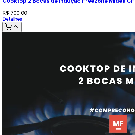
Cooktop 2 Bocas de Indução Freezone Midea C
R$
700,00
Detalhes