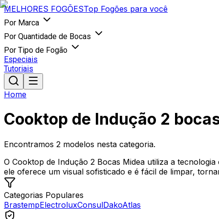
MELHORES
FOGÕES
Top Fogões para você
Por Marca
Por Quantidade de Bocas
Por Tipo de Fogão
Especiais
Tutoriais
Home
Cooktop de Indução 2 boca
Encontramos
2
modelos nesta categoria.
O Cooktop de Indução 2 Bocas Midea utiliza a tecnologia 
ele oferece um visual sofisticado e é fácil de limpar, tor
Categorias Populares
Brastemp
Electrolux
Consul
Dako
Atlas