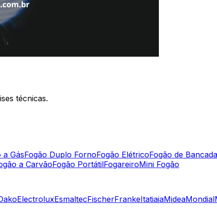
ses técnicas.
 a Gás
Fogão Duplo Forno
Fogão Elétrico
Fogão de Bancad
ogão a Carvão
Fogão Portátil
Fogareiro
Mini Fogão
Dako
Electrolux
Esmaltec
Fischer
Franke
Itatiaia
Midea
Mondial