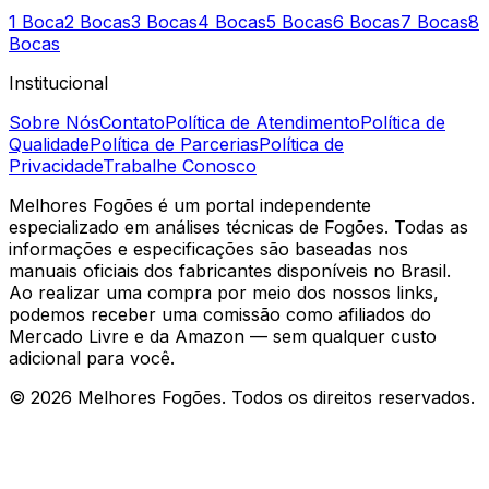
1 Boca
2 Bocas
3 Bocas
4 Bocas
5 Bocas
6 Bocas
7 Bocas
8
Bocas
Institucional
Sobre Nós
Contato
Política de Atendimento
Política de
Qualidade
Política de Parcerias
Política de
Privacidade
Trabalhe Conosco
Melhores Fogões é um portal independente
especializado em análises técnicas de Fogões. Todas as
informações e especificações são baseadas nos
manuais oficiais dos fabricantes disponíveis no Brasil.
Ao realizar uma compra por meio dos nossos links,
podemos receber uma comissão como afiliados do
Mercado Livre e da Amazon — sem qualquer custo
adicional para você.
©
2026
Melhores Fogões. Todos os direitos reservados.