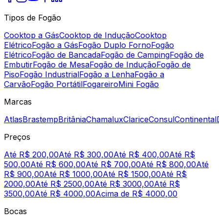
Tipos de Fogão
Cooktop a Gás
Cooktop de Indução
Cooktop
Elétrico
Fogão a Gás
Fogão Duplo Forno
Fogão
Elétrico
Fogão de Bancada
Fogão de Camping
Fogão de
Embutir
Fogão de Mesa
Fogão de Indução
Fogão de
Piso
Fogão Industrial
Fogão a Lenha
Fogão a
Carvão
Fogão Portátil
Fogareiro
Mini Fogão
Marcas
Atlas
Brastemp
Britânia
Chamalux
Clarice
Consul
Continental
Preços
Até R$ 200,00
Até R$ 300,00
Até R$ 400,00
Até R$
500,00
Até R$ 600,00
Até R$ 700,00
Até R$ 800,00
Até
R$ 900,00
Até R$ 1000,00
Até R$ 1500,00
Até R$
2000,00
Até R$ 2500,00
Até R$ 3000,00
Até R$
3500,00
Até R$ 4000,00
Acima de R$ 4000,00
Bocas