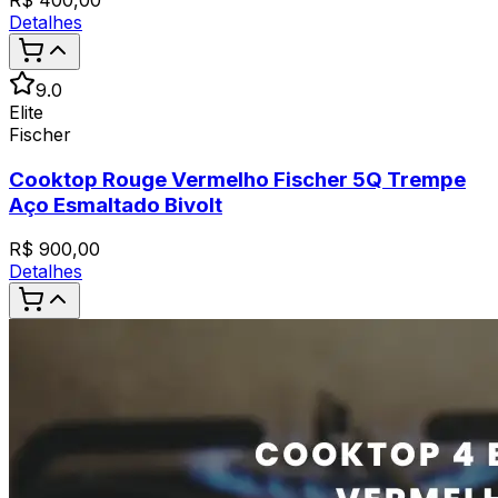
R$
400,00
Detalhes
9.0
Elite
Fischer
Cooktop Rouge Vermelho Fischer 5Q Trempe
Aço Esmaltado Bivolt
R$
900,00
Detalhes